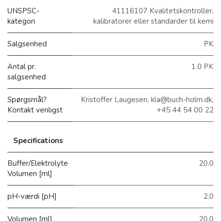
UNSPSC-
41116107 Kvalitetskontroller,
kategori
kalibratorer eller standarder til kemi
Salgsenhed
PK
Antal pr.
1.0 PK
salgsenhed
Spørgsmål?
Kristoffer Laugesen, kla@buch-holm.dk,
Kontakt venligst
+45 44 54 00 22
Specifications
Buffer/Elektrolyte
20.0
Volumen [ml]
pH-værdi [pH]
2.0
Volumen [ml]
20.0