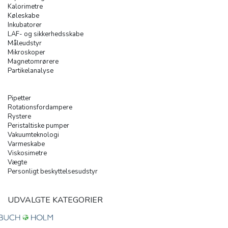
Kalorimetre
Køleskabe
Inkubatorer
LAF- og sikkerhedsskabe
Måleudstyr
Mikroskoper
Magnetomrørere
Partikelanalyse
Pipetter
Rotationsfordampere
Rystere
Peristaltiske pumper
Vakuumteknologi
Varmeskabe
Viskosimetre
Vægte
Personligt beskyttelsesudstyr
UDVALGTE KATEGORIER