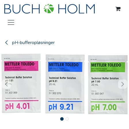
Gå til indhold
pH-bufferopløsninger