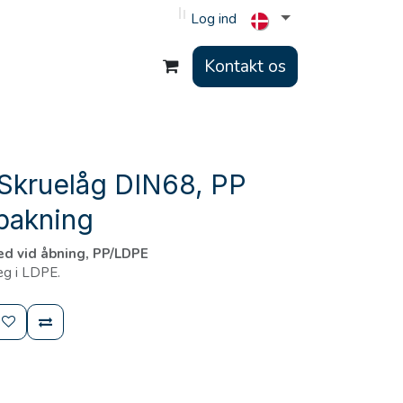
Log ind
Kontakt os
Skruelåg DIN68, PP
pakning
med vid åbning, PP/LDPE
æg i LDPE.