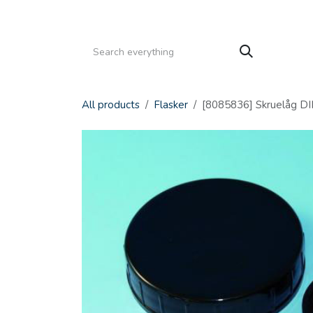
Gå til indhold
HJEM
PRODUKTER
SERVICE
KATALOGE
All products
Flasker
[8085836] Skruelåg D