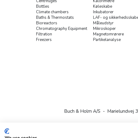
Centrifuges
Kalorimetre
Bottles
Køleskabe
Climate chambers
Inkubatorer
Baths & Thermostats
LAF- og sikkerhedsskab
Bioreactors
Måleudstyr
Chromatography Equipment
Mikroskoper
Filtration
Magnetomrørere
Freezers
Partikelanalyse
Buch & Holm A/S - Marielundvej 3
We use cookies