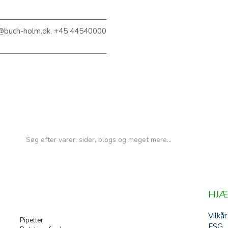
@buch-holm.dk, +45 44540000
HJÆ
Vilkår
Pipetter
ESG