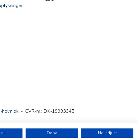
plysninger
-holm.dk
- CVR-nr.: DK-19993345
 all
Deny
No, adjust