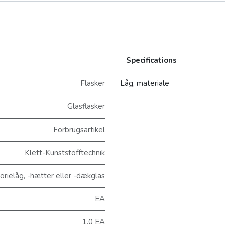
Specifications
Flasker
Låg, materiale
Glasflasker
Forbrugsartikel
Klett-Kunststofftechnik
ielåg, -hætter eller -dækglas
EA
1.0 EA