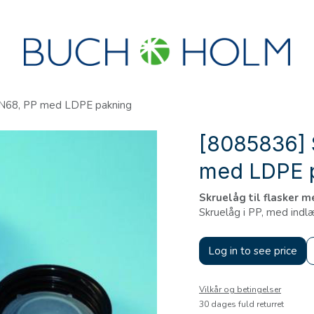
R
SEMINARER
OM OS
OPRET KONTO?
IN68, PP med LDPE pakning
[8085836] 
med LDPE 
Skruelåg til flasker 
Skruelåg i PP, med indl
Log in to see price
Vilkår og betingelser
30 dages fuld returret