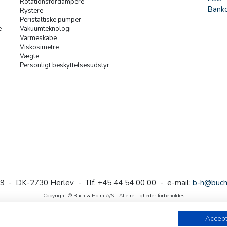
Rotationsfordampere
Banko
Rystere
Peristaltiske pumper
e
Vakuumteknologi
Varmeskabe
Viskosimetre
Vægte
Personligt beskyttelsesudstyr
9 - DK-2730 Herlev - Tlf. +45 44 54 00 00 - e-mail:
b-h@buch
Copyright © Buch & Holm A/S - Alle rettigheder forbeholdes
Follow us
Accept