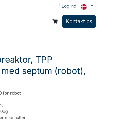
Log ind
Kontakt os
oreaktor, TPP
 med septum (robot),
 for robot
ml
00xg
ørrelse huller: