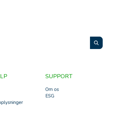
LP
SUPPORT
Om os
ESG
plysninger