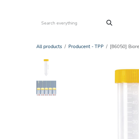
Gå til indhold
HJEM
PRODUKTER
SERVICE
KATALOGE
All products
Producent - TPP
[86050] Bior