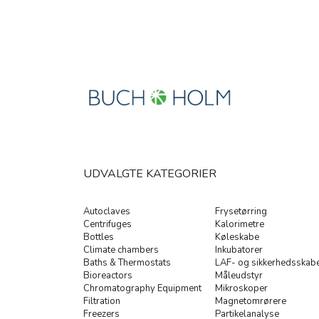
UDVALGTE KATEGORIER
Autoclaves
Frysetørring
Centrifuges
Kalorimetre
Bottles
Køleskabe
Climate chambers
Inkubatorer
Baths & Thermostats
LAF- og sikkerhedsskab
Bioreactors
Måleudstyr
Chromatography Equipment
Mikroskoper
Filtration
Magnetomrørere
Freezers
Partikelanalyse