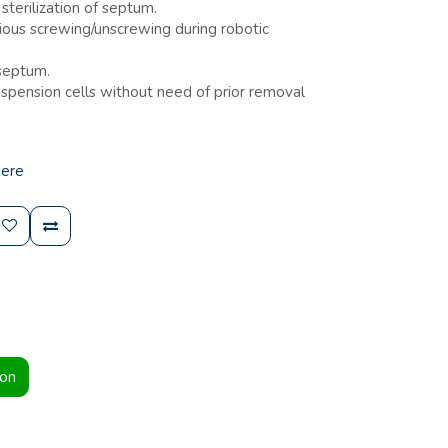
sterilization of septum.
rious screwing/unscrewing during robotic
septum.
uspension cells without need of prior removal
here
ion