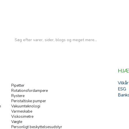
HJÆ
Vilkår
Pipetter
ESG
Rotationsfordampere
Banko
Rystere
Peristaltiske pumper
e
Vakuumteknologi
Varmeskabe
Viskosimetre
Vægte
Personligt beskyttelsesudstyr