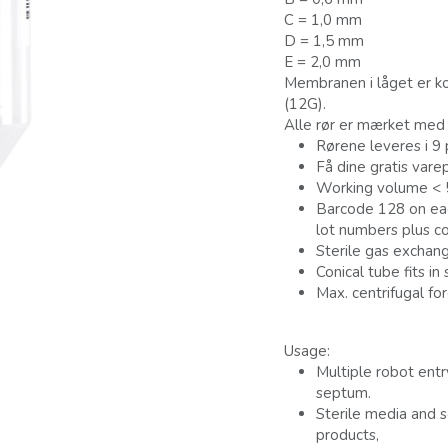
C = 1,0 mm
D = 1,5 mm
E = 2,0 mm
Membranen i låget er k
(12G).
Alle rør er mærket med 
Rørene leveres i 9 
Få dine gratis vare
Working volume < 50
Barcode 128 on eac
lot numbers plus c
Sterile gas exchang
Conical tube fits i
Max. centrifugal fo
Usage:
Multiple robot entr
septum.
Sterile media and 
products,