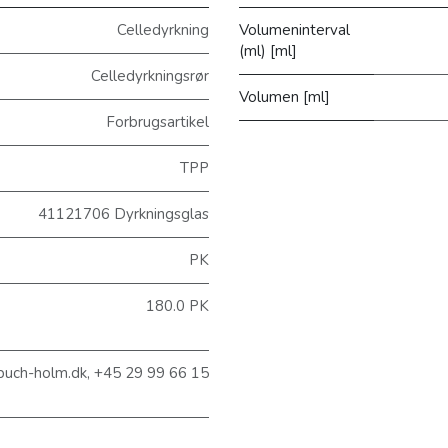
Celledyrkning
Volumeninterval
(ml) [ml]
Celledyrkningsrør
Volumen [ml]
Forbrugsartikel
TPP
41121706 Dyrkningsglas
PK
180.0 PK
buch-holm.dk, +45 29 99 66 15