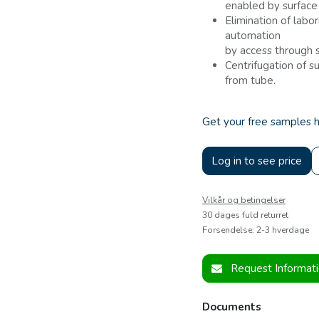
enabled by surface 
Elimination of labo
automation
by access through 
Centrifugation of s
from tube.
Get your free samples 
Log in to see price
Vilkår og betingelser
30 dages fuld returret
Forsendelse: 2-3 hverdage
Request Informat
Documents