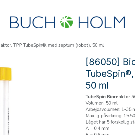
R
SEMINARER
OM OS
OPRET KONTO?
eaktor, TPP TubeSpin®, med septum (robot), 50 ml
[86050] Bi
TubeSpin®,
50 ml
TubeSpin Bioreaktor 50
Volumen: 50 ml
Arbejdsvolumen: 1-35 
Max. g-påvirkning: 15.5
Låget har 5 forskellig st
A = 0,4 mm
B = 0,6 mm