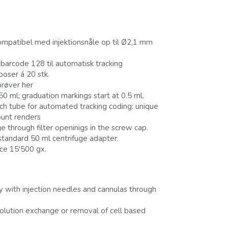
ompatibel med injektionsnåle op til Ø2,1 mm
barcode 128 til automatisk tracking
poser á 20 stk.
prøver her
 ml; graduation markings start at 0.5 ml.
h tube for automated tracking coding: unique
ount renders
e through filter openinigs in the screw cap.
n standard 50 ml centrifuge adapter.
rce 15'500 gx.
y with injection needles and cannulas through
solution exchange or removal of cell based