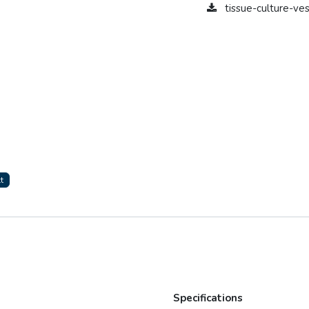
tissue-culture-v
t
Specifications