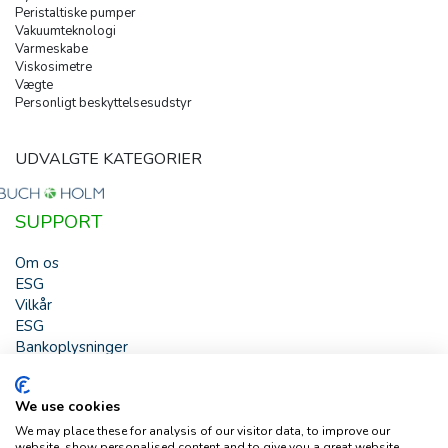
Peristaltiske pumper
Vakuumteknologi
Varmeskabe
Viskosimetre
Vægte
Personligt beskyttelsesudstyr
UDVALGTE KATEGORIER
SUPPORT
Om os
ESG
Vilkår
ESG
Bankoplysninger
HJÆLP
We use cookies
Buch & Holm A/S - Marielundvej 39 - DK-2730 Herlev -
We may place these for analysis of our visitor data, to improve our
Tlf. +45 44 54 00 00 - e-mail:
b-h@buch-holm.dk
- CVR-nr.:
website, show personalised content and to give you a great website