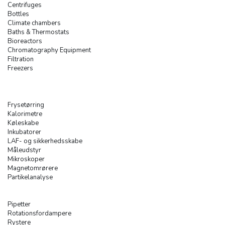
Centrifuges
Bottles
Climate chambers
Baths & Thermostats
Bioreactors
Chromatography Equipment
Filtration
Freezers
Frysetørring
Kalorimetre
Køleskabe
Inkubatorer
LAF- og sikkerhedsskabe
Måleudstyr
Mikroskoper
Magnetomrørere
Partikelanalyse
Pipetter
Rotationsfordampere
Rystere