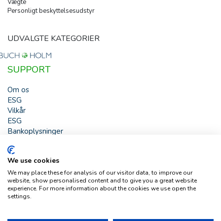
Vægte
Personligt beskyttelsesudstyr
UDVALGTE KATEGORIER
SUPPORT
Om os
ESG
Vilkår
ESG
Bankoplysninger
HJÆLP
We use cookies
Buch & Holm A/S - Marielundvej 39 - DK-2730 Herlev -
We may place these for analysis of our visitor data, to improve our
Tlf. +45 44 54 00 00 - e-mail:
b-h@buch-holm.dk
- CVR-nr.:
website, show personalised content and to give you a great website
DK-19993345
experience. For more information about the cookies we use open the
settings.
Copyright © Buch & Holm A/S - Alle rettigheder forbeholdes
Follow us