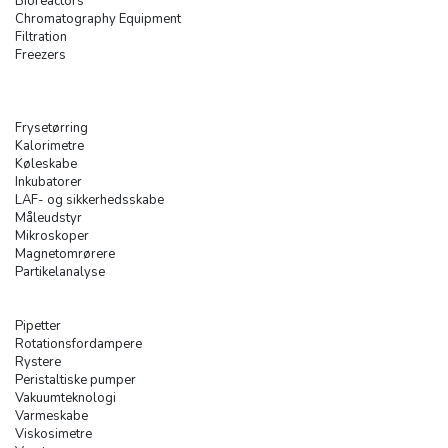
Bioreactors
Chromatography Equipment
Filtration
Freezers
Frysetørring
Kalorimetre
Køleskabe
Inkubatorer
LAF- og sikkerhedsskabe
Måleudstyr
Mikroskoper
Magnetomrørere
Partikelanalyse
Pipetter
Rotationsfordampere
Rystere
Peristaltiske pumper
Vakuumteknologi
Varmeskabe
Viskosimetre