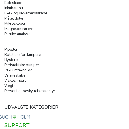
Køleskabe
Inkubatorer
LAF- og sikkerhedsskabe
Måleudstyr
Mikroskoper
Magnetomrørere
Partikelanalyse
Pipetter
Rotationsfordampere
Rystere
Peristaltiske pumper
Vakuumteknologi
Varmeskabe
Viskosimetre
Vægte
Personligt beskyttelsesudstyr
UDVALGTE KATEGORIER
SUPPORT