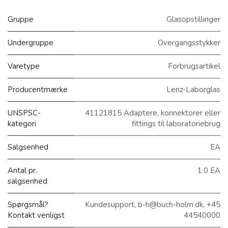
Gruppe
Glasopstillinger
Undergruppe
Overgangsstykker
Varetype
Forbrugsartikel
Producentmærke
Lenz-Laborglas
UNSPSC-
41121815 Adaptere, konnektorer eller
kategori
fittings til laboratoriebrug
Salgsenhed
EA
Antal pr.
1.0 EA
salgsenhed
Spørgsmål?
Kundesupport, b-h@buch-holm.dk, +45
Kontakt venligst
44540000