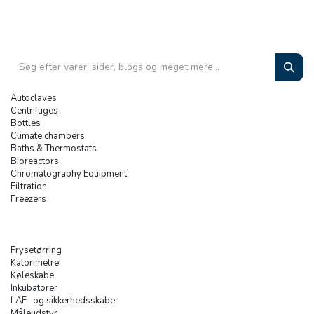
Autoclaves
Centrifuges
Bottles
Climate chambers
Baths & Thermostats
Bioreactors
Chromatography Equipment
Filtration
Freezers
Frysetørring
Kalorimetre
Køleskabe
Inkubatorer
LAF- og sikkerhedsskabe
Måleudstyr