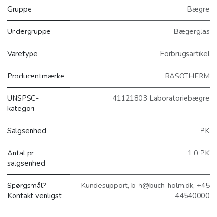
Gruppe
Bægre
Undergruppe
Bægerglas
Varetype
Forbrugsartikel
Producentmærke
RASOTHERM
UNSPSC-
41121803 Laboratoriebægre
kategori
Salgsenhed
PK
Antal pr.
1.0 PK
salgsenhed
Spørgsmål?
Kundesupport, b-h@buch-holm.dk, +45
Kontakt venligst
44540000