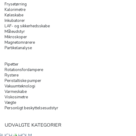
Frysetørring
Kalorimetre
Køleskabe
Inkubatorer
LAF- og sikkerhedsskabe
Måleudstyr
Mikroskoper
Magnetomrørere
Partikelanalyse
Pipetter
Rotationsfordampere
Rystere
Peristaltiske pumper
Vakuumteknologi
Varmeskabe
Viskosimetre
Vægte
Personligt beskyttelsesudstyr
UDVALGTE KATEGORIER