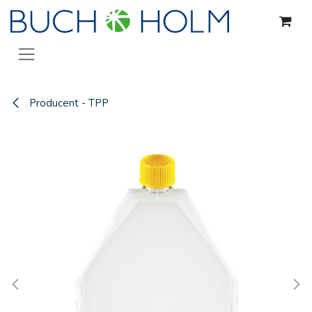
Gå til indhold
Producent - TPP