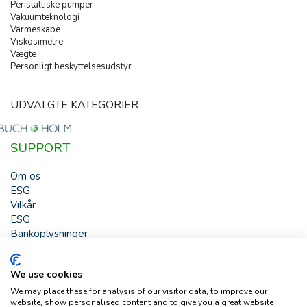
Peristaltiske pumper
Vakuumteknologi
Varmeskabe
Viskosimetre
Vægte
Personligt beskyttelsesudstyr
UDVALGTE KATEGORIER
SUPPORT
Om os
ESG
Vilkår
ESG
Bankoplysninger
HJÆLP
We use cookies
Buch & Holm A/S - Marielundvej 39 - DK-2730 Herlev -
We may place these for analysis of our visitor data, to improve our
Tlf. +45 44 54 00 00 - e-mail:
b-h@buch-holm.dk
- CVR-nr.:
website, show personalised content and to give you a great website