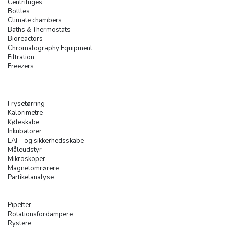
Centrifuges
Bottles
Climate chambers
Baths & Thermostats
Bioreactors
Chromatography Equipment
Filtration
Freezers
Frysetørring
Kalorimetre
Køleskabe
Inkubatorer
LAF- og sikkerhedsskabe
Måleudstyr
Mikroskoper
Magnetomrørere
Partikelanalyse
Pipetter
Rotationsfordampere
Rystere