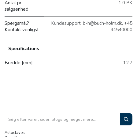
Antal pr.
1.0 PK
salgsenhed
Spørgsmål?
Kundesupport, b-h@buch-holm.dk, +45
Kontakt venligst
44540000
Specifications
Bredde [mm]
12.7
Autoclaves