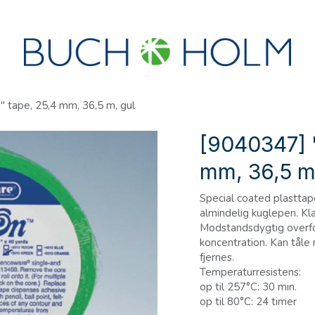
R
SEMINARER
OM OS
OPRET KONTO?
" tape, 25,4 mm, 36,5 m, gul
[9040347] "
mm, 36,5 m
Special coated plastta
almindelig kuglepen. Kl
Modstandsdygtig overfor
koncentration. Kan tåle 
fjernes.
Temperaturresistens:
op til 257°C: 30 min.
op til 80°C: 24 timer