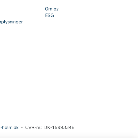
Om os
ESG
plysninger
-holm.dk
- CVR-nr.: DK-19993345