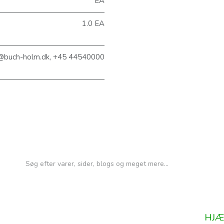
EA
1.0 EA
@buch-holm.dk, +45 44540000
HJÆ