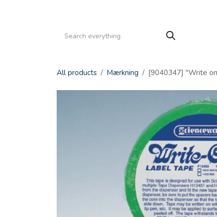
Gå til indhold
HJEM
PRODUKTER
SERVICE
KATALOGE
All products
Mærkning
[9040347] "Write on