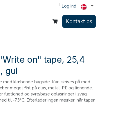
Log ind
Kontakt os
Write on" tape, 25,4
, gul
pe med klæbende bagside. Kan skrives på med
æber meget fint på glas, metal, PE og lignende.
 fugtighed og syre/base opløsninger i svag
ned til -73°C. Efterlader ingen mærker, når tapen