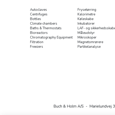
Autoclaves
Frysetørring
Centrifuges
Kalorimetre
Bottles
Køleskabe
Climate chambers
Inkubatorer
Baths & Thermostats
LAF- og sikkerhedsskab
Bioreactors
Måleudstyr
Chromatography Equipment
Mikroskoper
Filtration
Magnetomrørere
Freezers
Partikelanalyse
Buch & Holm A/S - Marielundvej 3