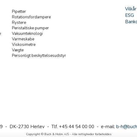
Vilkår
Pipetter
ESG
Rotationsfordampere
Banko
Rystere
Peristaltiske pumper
e
Vakuumteknologi
Varmeskabe
Viskosimetre
Vægte
Personligt beskyttelsesudstyr
9 - DK-2730 Herlev - Tlf. +45 44 54 00 00 - e-mail:
b-h@buch
Copyright © Buch & Holm A/S - Alle rettigheder forbeholdes