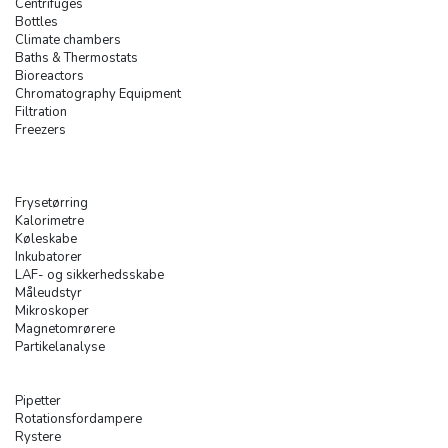
Centrifuges
Bottles
Climate chambers
Baths & Thermostats
Bioreactors
Chromatography Equipment
Filtration
Freezers
Frysetørring
Kalorimetre
Køleskabe
Inkubatorer
LAF- og sikkerhedsskabe
Måleudstyr
Mikroskoper
Magnetomrørere
Partikelanalyse
Pipetter
Rotationsfordampere
Rystere