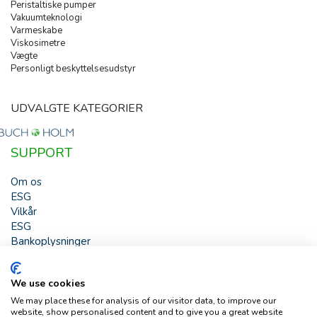
Peristaltiske pumper
Vakuumteknologi
Varmeskabe
Viskosimetre
Vægte
Personligt beskyttelsesudstyr
UDVALGTE KATEGORIER
SUPPORT
Om os
ESG
Vilkår
ESG
Bankoplysninger
HJÆLP
We use cookies
Buch & Holm A/S - Marielundvej 39 - DK-2730 Herlev -
We may place these for analysis of our visitor data, to improve our
Tlf. +45 44 54 00 00 - e-mail:
b-h@buch-holm.dk
- CVR-nr.:
website, show personalised content and to give you a great website