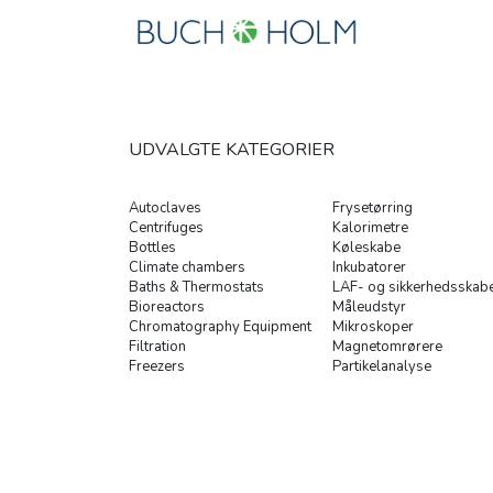
UDVALGTE KATEGORIER
Autoclaves
Frysetørring
Centrifuges
Kalorimetre
Bottles
Køleskabe
Climate chambers
Inkubatorer
Baths & Thermostats
LAF- og sikkerhedsskab
Bioreactors
Måleudstyr
Chromatography Equipment
Mikroskoper
Filtration
Magnetomrørere
Freezers
Partikelanalyse