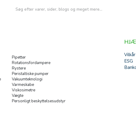
HJÆ
Vilkår
Pipetter
ESG
Rotationsfordampere
Banko
Rystere
Peristaltiske pumper
e
Vakuumteknologi
Varmeskabe
Viskosimetre
Vægte
Personligt beskyttelsesudstyr