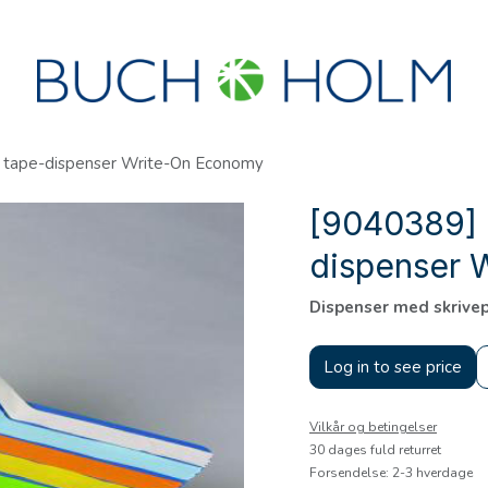
R
SEMINARER
OM OS
OPRET KONTO?
tape-dispenser Write-On Economy
[9040389] 
dispenser 
Dispenser med skrive
Log in to see price
Vilkår og betingelser
30 dages fuld returret
Forsendelse: 2-3 hverdage