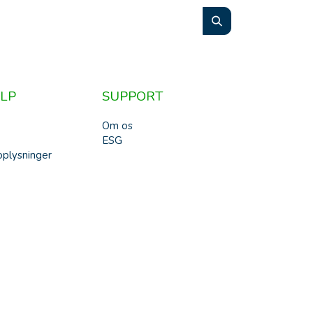
LP
SUPPORT
Om os
ESG
plysninger