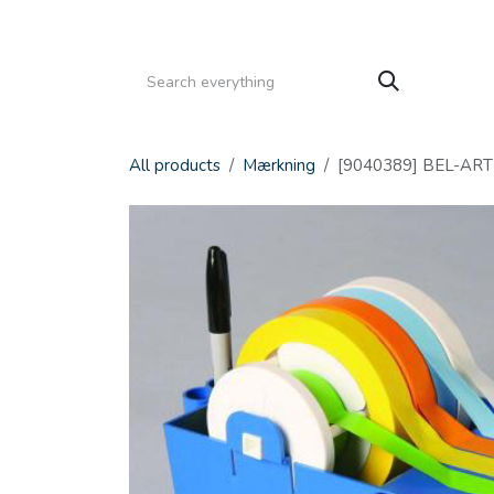
Gå til indhold
HJEM
PRODUKTER
SERVICE
KATALOGE
All products
Mærkning
[9040389] BEL-ART 