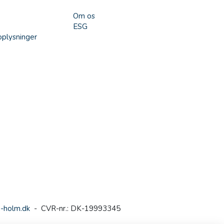
Om os
ESG
plysninger
-holm.dk
- CVR-nr.: DK-19993345