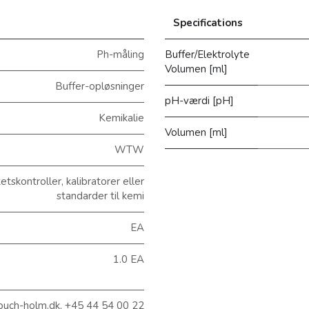
Specifications
Ph-måling
Buffer/Elektrolyte
Volumen [ml]
Buffer-opløsninger
pH-værdi [pH]
Kemikalie
Volumen [ml]
WTW
tskontroller, kalibratorer eller
standarder til kemi
EA
1.0 EA
@buch-holm.dk, +45 44 54 00 22