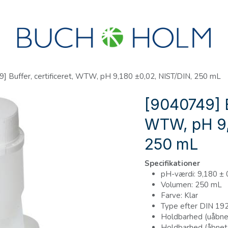
R
SEMINARER
OM OS
OPRET KONTO?
] Buffer, certificeret, WTW, pH 9,180 ±0,02, NIST/DIN, 250 mL
[9040749] B
WTW, pH 9,
250 mL
Specifikationer
pH-værdi: 9,180 ± 
Volumen: 250 mL
Farve: Klar
Type efter DIN 192
Holdbarhed (uåbnet)
Holdbarhed (åbnet