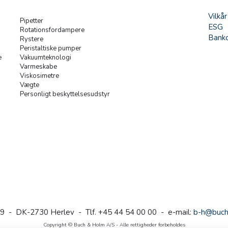
Vilkår
Pipetter
ESG
Rotationsfordampere
Banko
Rystere
Peristaltiske pumper
e
Vakuumteknologi
Varmeskabe
Viskosimetre
Vægte
Personligt beskyttelsesudstyr
9 - DK-2730 Herlev - Tlf. +45 44 54 00 00 - e-mail:
b-h@buch
Copyright © Buch & Holm A/S - Alle rettigheder forbeholdes