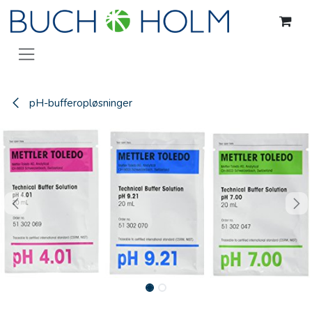
Gå til indhold
pH-bufferopløsninger