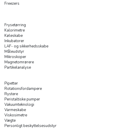
Freezers
Frysetørring
Kalorimetre
Køleskabe
Inkubatorer
LAF- og sikkerhedsskabe
Måleudstyr
Mikroskoper
Magnetomrørere
Partikelanalyse
Pipetter
Rotationsfordampere
Rystere
Peristaltiske pumper
Vakuumteknologi
Varmeskabe
Viskosimetre
Vægte
Personligt beskyttelsesudstyr