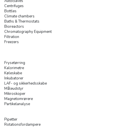
Autoclaves
Centrifuges
Bottles
Climate chambers
Baths & Thermostats
Bioreactors
Chromatography Equipment
Filtration
Freezers
Frysetørring
Kalorimetre
Køleskabe
Inkubatorer
LAF- og sikkerhedsskabe
Måleudstyr
Mikroskoper
Magnetomrørere
Partikelanalyse
Pipetter
Rotationsfordampere