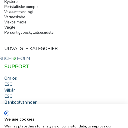
Rystere
Peristaltiske pumper
Vakuumteknologi
Varmeskabe
Viskosimetre
Vægte
Personligt beskyttelsesudstyr
UDVALGTE KATEGORIER
SUPPORT
Om os
ESG
Vilkår
ESG
Bankoplysninger
HJÆLP
We use cookies
Buch & Holm A/S - Marielundvej 39 - DK-2730 Herlev -
We may place these for analysis of our visitor data, to improve our