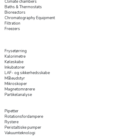
Climate chambers
Baths & Thermostats
Bioreactors
Chromatography Equipment
Filtration
Freezers
Frysetørring
Kalorimetre
Køleskabe
Inkubatorer
LAF- og sikkerhedsskabe
Måleudstyr
Mikroskoper
Magnetomrørere
Partikelanalyse
Pipetter
Rotationsfordampere
Rystere
Peristaltiske pumper
Vakuumteknologi