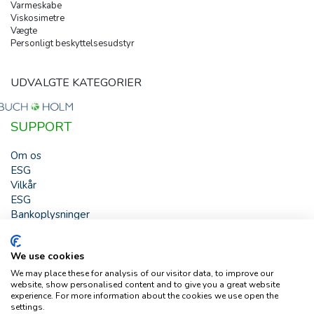
Varmeskabe
Viskosimetre
Vægte
Personligt beskyttelsesudstyr
UDVALGTE KATEGORIER
SUPPORT
Om os
ESG
Vilkår
ESG
Bankoplysninger
HJÆLP
We use cookies
Buch & Holm A/S - Marielundvej 39 - DK-2730 Herlev -
We may place these for analysis of our visitor data, to improve our
Tlf. +45 44 54 00 00 - e-mail:
b-h@buch-holm.dk
- CVR-nr.:
website, show personalised content and to give you a great website
DK-19993345
experience. For more information about the cookies we use open the
settings.