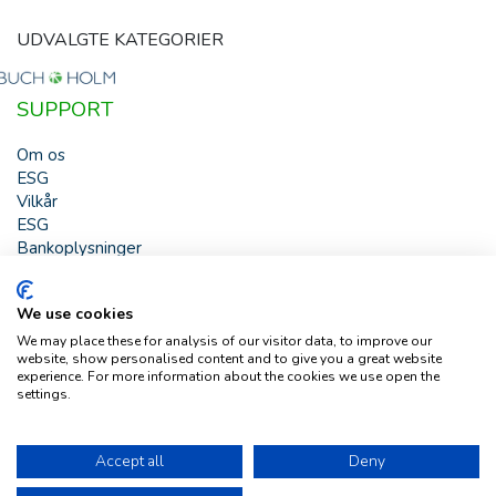
UDVALGTE KATEGORIER
SUPPORT
Om os
ESG
Vilkår
ESG
Bankoplysninger
HJÆLP
We use cookies
Buch & Holm A/S - Marielundvej 39 - DK-2730 Herlev -
We may place these for analysis of our visitor data, to improve our
Tlf. +45 44 54 00 00 - e-mail:
b-h@buch-holm.dk
- CVR-nr.:
website, show personalised content and to give you a great website
DK-19993345
experience. For more information about the cookies we use open the
settings.
Copyright © Buch & Holm A/S - Alle rettigheder forbeholdes
Follow us
Accept all
Deny