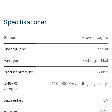
Specifikationer
Gruppe
Prøveudtagere
Undergruppe
General
Varetype
Forbrugsartikel
Producentmærke
Bürkle
UNSPSC-
41104000 Prøveudtagningsudstyr
kategori
Salgsenhed
EA
Antal pr.
1.0 EA