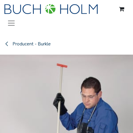
Gå til indhold
Producent - Burkle