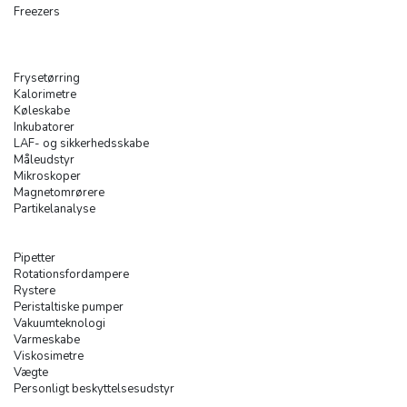
Freezers
Frysetørring
Kalorimetre
Køleskabe
Inkubatorer
LAF- og sikkerhedsskabe
Måleudstyr
Mikroskoper
Magnetomrørere
Partikelanalyse
Pipetter
Rotationsfordampere
Rystere
Peristaltiske pumper
Vakuumteknologi
Varmeskabe
Viskosimetre
Vægte
Personligt beskyttelsesudstyr