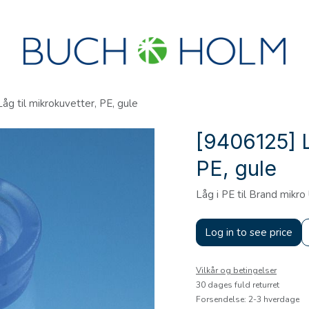
R
SEMINARER
OM OS
OPRET KONTO?
åg til mikrokuvetter, PE, gule
[9406125] L
PE, gule
Låg i PE til Brand mikro
Log in to see price
Vilkår og betingelser
30 dages fuld returret
Forsendelse: 2-3 hverdage