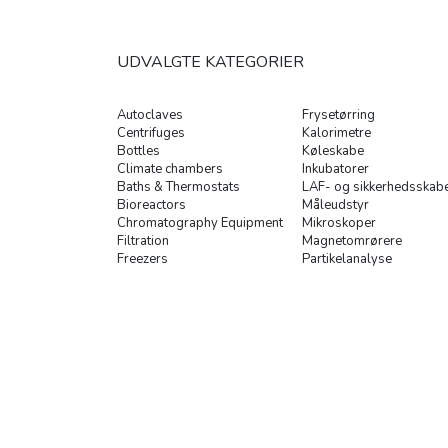
UDVALGTE KATEGORIER
Autoclaves
Frysetørring
Centrifuges
Kalorimetre
Bottles
Køleskabe
Climate chambers
Inkubatorer
Baths & Thermostats
LAF- og sikkerhedsskab
Bioreactors
Måleudstyr
Chromatography Equipment
Mikroskoper
Filtration
Magnetomrørere
Freezers
Partikelanalyse