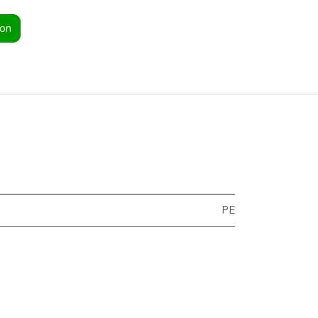
ion
PE