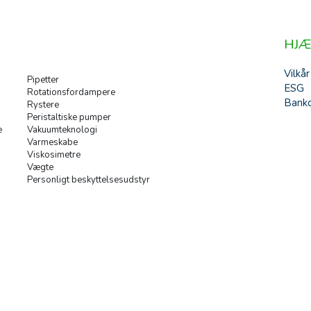
HJÆ
Vilkår
Pipetter
ESG
Rotationsfordampere
Banko
Rystere
Peristaltiske pumper
e
Vakuumteknologi
Varmeskabe
Viskosimetre
Vægte
Personligt beskyttelsesudstyr