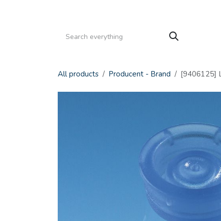
Gå til indhold
HJEM
PRODUKTER
SERVICE
KATALOGE
All products
Producent - Brand
[9406125] L