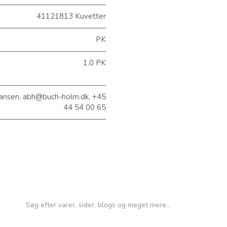
41121813 Kuvetter
PK
1.0 PK
ansen, abh@buch-holm.dk, +45
44 54 00 65