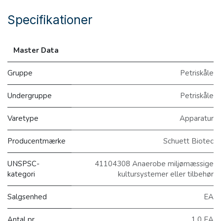
Specifikationer
Master Data
Gruppe
Petriskåle
Undergruppe
Petriskåle
Varetype
Apparatur
Producentmærke
Schuett Biotec
UNSPSC-
41104308 Anaerobe miljømæssige
kategori
kultursystemer eller tilbehør
Salgsenhed
EA
Antal pr.
1.0 EA