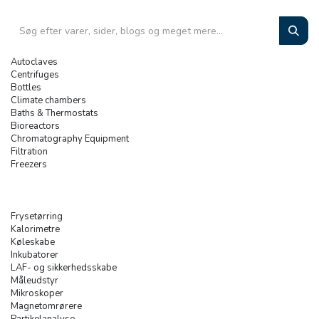
Autoclaves
Centrifuges
Bottles
Climate chambers
Baths & Thermostats
Bioreactors
Chromatography Equipment
Filtration
Freezers
Frysetørring
Kalorimetre
Køleskabe
Inkubatorer
LAF- og sikkerhedsskabe
Måleudstyr
Mikroskoper
Magnetomrørere