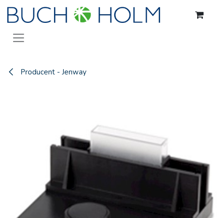
Gå til indhold
Producent - Jenway