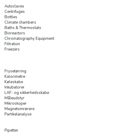
Autoclaves
Centrifuges
Bottles
Climate chambers
Baths & Thermostats
Bioreactors
Chromatography Equipment
Filtration
Freezers
Frysetørring
Kalorimetre
Køleskabe
Inkubatorer
LAF- og sikkerhedsskabe
Måleudstyr
Mikroskoper
Magnetomrørere
Partikelanalyse
Pipetter