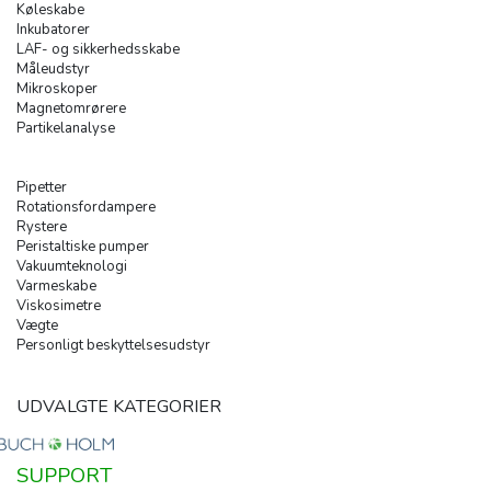
Køleskabe
Inkubatorer
LAF- og sikkerhedsskabe
Måleudstyr
Mikroskoper
Magnetomrørere
Partikelanalyse
Pipetter
Rotationsfordampere
Rystere
Peristaltiske pumper
Vakuumteknologi
Varmeskabe
Viskosimetre
Vægte
Personligt beskyttelsesudstyr
UDVALGTE KATEGORIER
SUPPORT