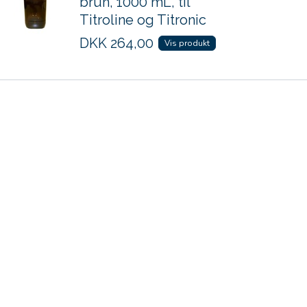
brun, 1000 mL, til
Titroline og Titronic
DKK
264,00
Vis produkt