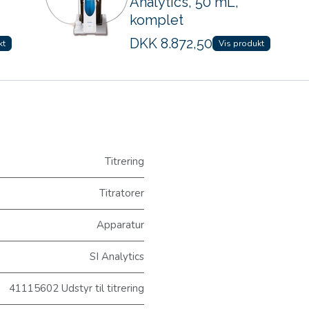
Analytics, 50 mL,
komplet
DKK
8.872,50
kt
Vis produkt
Titrering
Titratorer
Apparatur
SI Analytics
41115602 Udstyr til titrering