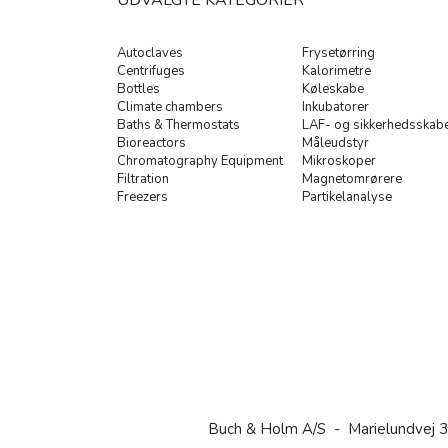
UDVALGTE KATEGORIER
Autoclaves
Frysetørring
Centrifuges
Kalorimetre
Bottles
Køleskabe
Climate chambers
Inkubatorer
Baths & Thermostats
LAF- og sikkerhedsskab
Bioreactors
Måleudstyr
Chromatography Equipment
Mikroskoper
Filtration
Magnetomrørere
Freezers
Partikelanalyse
Buch & Holm A/S - Marielundvej 3