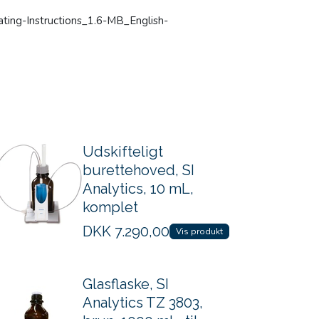
ing-Instructions_1.6-MB_English-
Udskifteligt
burettehoved, SI
Analytics, 10 mL,
komplet
DKK
7.290,00
Vis produkt
Glasflaske, SI
Analytics TZ 3803,