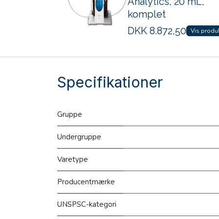
Analytics, 20 mL,
komplet
DKK
8.872,50
Vis produ
Specifikationer
Gruppe
Undergruppe
Varetype
Producentmærke
UNSPSC-kategori