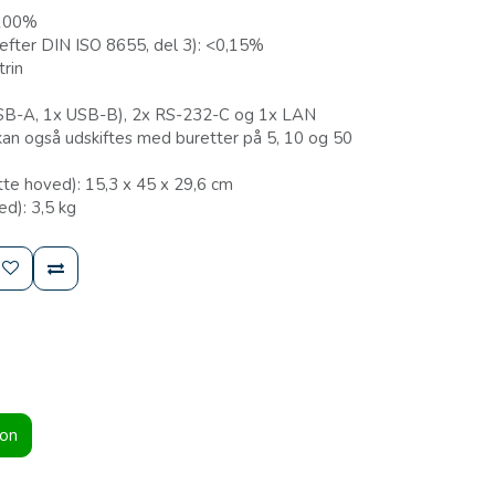
 100%
efter DIN ISO 8655, del 3): <0,15%
trin
USB-A, 1x USB-B), 2x RS-232-C og 1x LAN
an også udskiftes med buretter på 5, 10 og 50
te hoved): 15,3 x 45 x 29,6 cm
d): 3,5 kg
ion