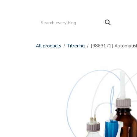
Gå til indhold
HJEM
PRODUKTER
SERVICE
KATALOGE
All products
Titrering
[9863171] Automatisk t