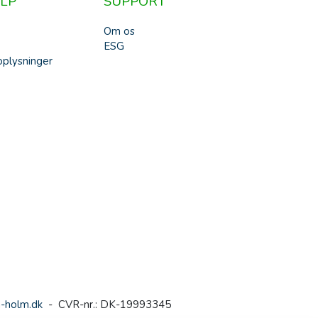
LP
SUPPORT
Om os
ESG
plysninger
-holm.dk
- CVR-nr.: DK-19993345