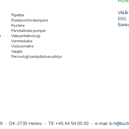
HJÆ
Vilkår
Pipetter
ESG
Rotationsfordampere
Banko
Rystere
Peristaltiske pumper
e
Vakuumteknologi
Varmeskabe
Viskosimetre
Vægte
Personligt beskyttelsesudstyr
9 - DK-2730 Herlev - Tlf. +45 44 54 00 00 - e-mail:
b-h@buch