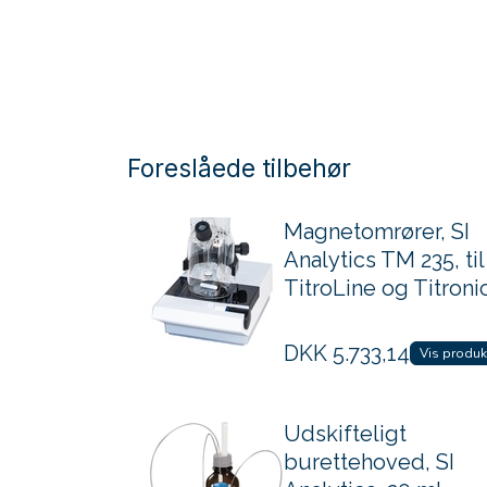
Foreslåede tilbehør
Magnetomrører, SI
Analytics TM 235, til
TitroLine og Titroni
DKK
5.733,14
Vis produk
Udskifteligt
burettehoved, SI