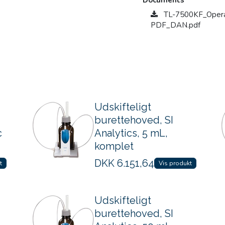
Documents
TL-7500KF_Operat
PDF_DAN.pdf
Udskifteligt
burettehoved, SI
c
Analytics, 5 mL,
komplet
DKK
6.151,64
t
Vis produkt
Udskifteligt
burettehoved, SI