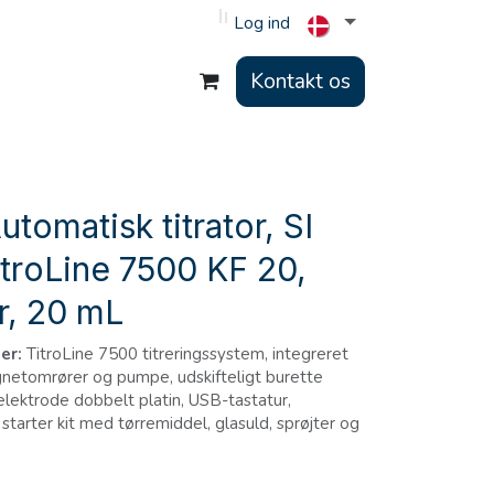
Log ind
Kontakt os
tomatisk titrator, SI
itroLine 7500 KF 20,
r, 20 mL
ger:
TitroLine 7500 titreringssystem, integreret
netomrører og pumpe, udskifteligt burette
lektrode dobbelt platin, USB-tastatur,
starter kit med tørremiddel, glasuld, sprøjter og