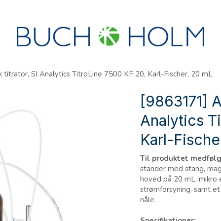
R
SEMINARER
OM OS
OPRET KONTO?
itrator, SI Analytics TitroLine 7500 KF 20, Karl-Fischer, 20 mL
[9863171] Au
Analytics T
Karl-Fische
Til produktet medføl
stander med stang, mag
hoved på 20 mL, mikro e
strømforsyning, samt et 
nåle.
Specifikationer: