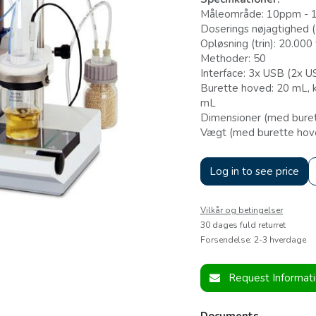
Måleområde: 10ppm -
Doserings nøjagtighed (
Opløsning (trin): 20.000 
Methoder: 50
Interface: 3x USB (2x 
Burette hoved: 20 mL, k
mL
Dimensioner (med buret
Vægt (med burette hove
Log in to see price
Vilkår og betingelser
30 dages fuld returret
Forsendelse: 2-3 hverdage
Request Informat