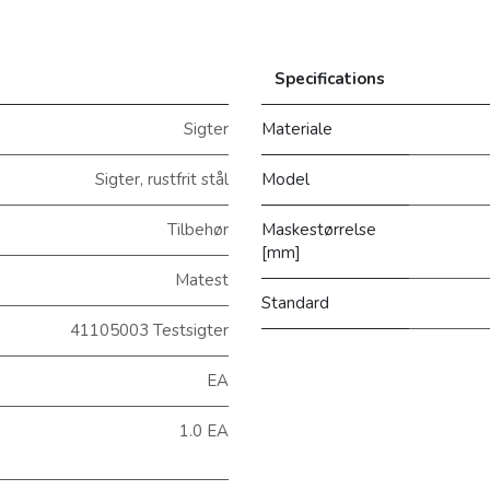
Specifications
Sigter
Materiale
Sigter, rustfrit stål
Model
Tilbehør
Maskestørrelse
[mm]
Matest
Standard
41105003 Testsigter
EA
1.0 EA