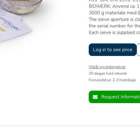
BEMÆRK: Anvend ca. 10
3000 g materiale med 
The sieve aperture is cl
the serial number for the
Each sieve is supplied c
Log in to see price
Vilkår og betingelser
30 dages fuld returret
Forsendelse: 2-3 hverdage
Request Informat