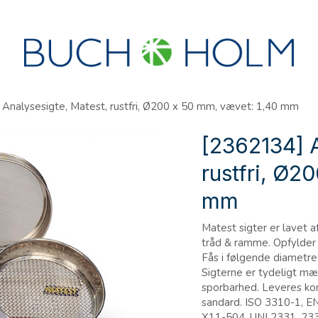
R
SEMINARER
OM OS
OPRET KONTO?
Analysesigte, Matest, rustfri, Ø200 x 50 mm, vævet: 1,40 mm
[2362134] A
rustfri, Ø2
mm
Matest sigter er lavet a
tråd & ramme. Opfylder i
Fås i følgende diametre
Sigterne er tydeligt mæ
sporbarhed. Leveres ko
sandard. ISO 3310-1, E
X11-504, UNI 2331, 23