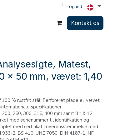
Log ind
Kontakt os
nalysesigte, Matest,
00 x 50 mm, vævet: 1,40
f 100 % rustfrit stål: Perforeret plade el. vævet
nternationale specifikationer.
: 200, 250, 300, 315, 400 mm samt 8 " & 12".
rket med serienummer til identifikation og
mplet med certifikat i overensstemmelse med
N 933-2, BS 410, UNE 7050, DIN 4187-1, NF
33, ASTM E11