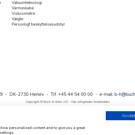
e
Vakuumteknologi
Varmeskabe
Viskosimetre
Vægte
Personligt beskyttelsesudstyr
9 - DK-2730 Herlev - Tlf. +45 44 54 00 00 - e-mail:
b-h@buch
Copyright © Buch & Holm A/S - Alle rettigheder forbeholdes
Follow us
Accept
 show personalised content and to give you a great
settings.