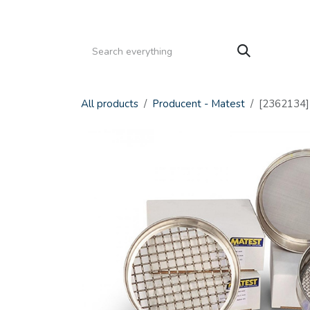
Gå til indhold
HJEM
PRODUKTER
SERVICE
KATALOGE
All products
Producent - Matest
[2362134] 