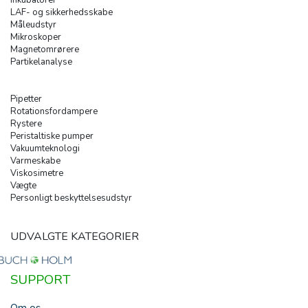
Inkubatorer
LAF- og sikkerhedsskabe
Måleudstyr
Mikroskoper
Magnetomrørere
Partikelanalyse
Pipetter
Rotationsfordampere
Rystere
Peristaltiske pumper
Vakuumteknologi
Varmeskabe
Viskosimetre
Vægte
Personligt beskyttelsesudstyr
UDVALGTE KATEGORIER
SUPPORT