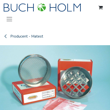
Gå til indhold
Producent - Matest