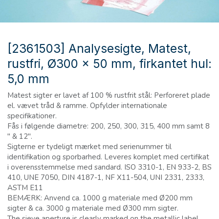
[2361503] Analysesigte, Matest,
rustfri, Ø300 x 50 mm, firkantet hul:
5,0 mm
Matest sigter er lavet af 100 % rustfrit stål: Perforeret plade
el. vævet tråd & ramme. Opfylder internationale
specifikationer.
Fås i følgende diametre: 200, 250, 300, 315, 400 mm samt 8
" & 12".
Sigterne er tydeligt mærket med serienummer til
identifikation og sporbarhed. Leveres komplet med certifikat
i overensstemmelse med sandard. ISO 3310-1, EN 933-2, BS
410, UNE 7050, DIN 4187-1, NF X11-504, UNI 2331, 2333,
ASTM E11
BEMÆRK: Anvend ca. 1000 g materiale med Ø200 mm
sigter & ca. 3000 g materiale med Ø300 mm sigter.
The sieve aperture is clearly marked on the metallic label,