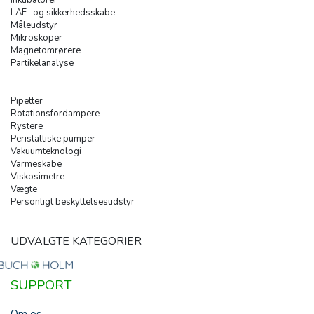
Inkubatorer
LAF- og sikkerhedsskabe
Måleudstyr
Mikroskoper
Magnetomrørere
Partikelanalyse
Pipetter
Rotationsfordampere
Rystere
Peristaltiske pumper
Vakuumteknologi
Varmeskabe
Viskosimetre
Vægte
Personligt beskyttelsesudstyr
UDVALGTE KATEGORIER
SUPPORT