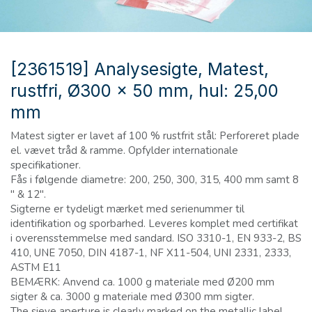
[2361519] Analysesigte, Matest,
rustfri, Ø300 x 50 mm, hul: 25,00
mm
Matest sigter er lavet af 100 % rustfrit stål: Perforeret plade
el. vævet tråd & ramme. Opfylder internationale
specifikationer.
Fås i følgende diametre: 200, 250, 300, 315, 400 mm samt 8
" & 12".
Sigterne er tydeligt mærket med serienummer til
identifikation og sporbarhed. Leveres komplet med certifikat
i overensstemmelse med sandard. ISO 3310-1, EN 933-2, BS
410, UNE 7050, DIN 4187-1, NF X11-504, UNI 2331, 2333,
ASTM E11
BEMÆRK: Anvend ca. 1000 g materiale med Ø200 mm
sigter & ca. 3000 g materiale med Ø300 mm sigter.
The sieve aperture is clearly marked on the metallic label,