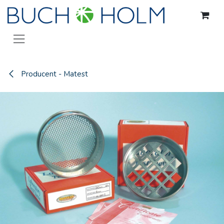
Gå til indhold
Producent - Matest