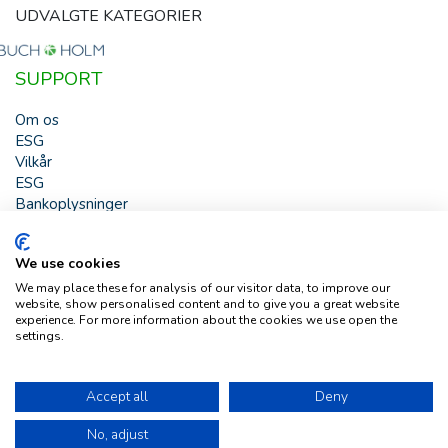
UDVALGTE KATEGORIER
SUPPORT
Om os
ESG
Vilkår
ESG
Bankoplysninger
HJÆLP
We use cookies
Buch & Holm A/S - Marielundvej 39 - DK-2730 Herlev -
We may place these for analysis of our visitor data, to improve our
Tlf. +45 44 54 00 00 - e-mail:
b-h@buch-holm.dk
- CVR-nr.:
website, show personalised content and to give you a great website
DK-19993345
experience. For more information about the cookies we use open the
settings.
Copyright © Buch & Holm A/S - Alle rettigheder forbeholdes
Follow us
Accept all
Deny
No, adjust