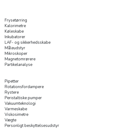
Frysetørring
Kalorimetre
Køleskabe
Inkubatorer
LAF- og sikkerhedsskabe
Måleudstyr
Mikroskoper
Magnetomrørere
Partikelanalyse
Pipetter
Rotationsfordampere
Rystere
Peristaltiske pumper
Vakuumteknologi
Varmeskabe
Viskosimetre
Vægte
Personligt beskyttelsesudstyr