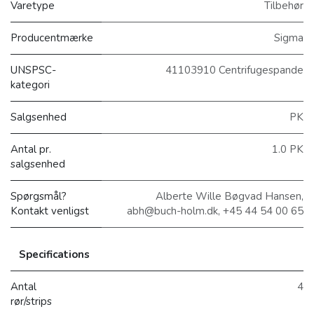
Varetype
Tilbehør
Producentmærke
Sigma
UNSPSC-
41103910 Centrifugespande
kategori
Salgsenhed
PK
Antal pr.
1.0 PK
salgsenhed
Spørgsmål?
Alberte Wille Bøgvad Hansen,
Kontakt venligst
abh@buch-holm.dk, +45 44 54 00 65
Specifications
Antal
4
rør/strips