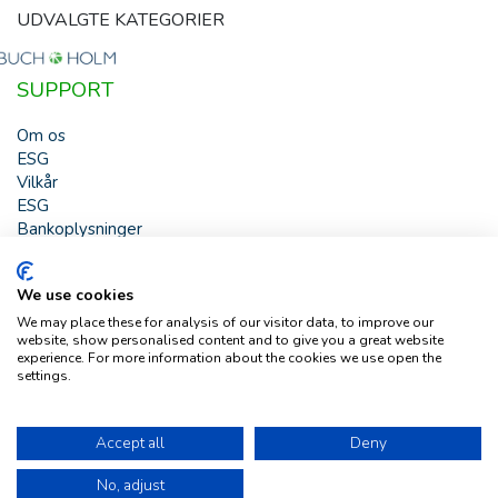
UDVALGTE KATEGORIER
SUPPORT
Om os
ESG
Vilkår
ESG
Bankoplysninger
HJÆLP
We use cookies
Buch & Holm A/S - Marielundvej 39 - DK-2730 Herlev -
We may place these for analysis of our visitor data, to improve our
Tlf. +45 44 54 00 00 - e-mail:
b-h@buch-holm.dk
- CVR-nr.:
website, show personalised content and to give you a great website
DK-19993345
experience. For more information about the cookies we use open the
settings.
Copyright © Buch & Holm A/S - Alle rettigheder forbeholdes
Follow us
Accept all
Deny
No, adjust