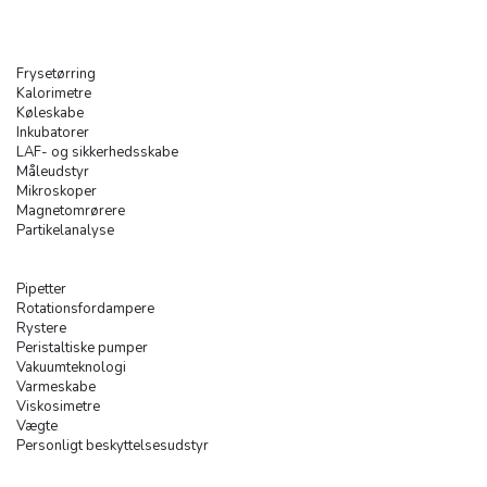
Frysetørring
Kalorimetre
Køleskabe
Inkubatorer
LAF- og sikkerhedsskabe
Måleudstyr
Mikroskoper
Magnetomrørere
Partikelanalyse
Pipetter
Rotationsfordampere
Rystere
Peristaltiske pumper
Vakuumteknologi
Varmeskabe
Viskosimetre
Vægte
Personligt beskyttelsesudstyr