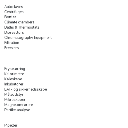
Autoclaves
Centrifuges
Bottles
Climate chambers
Baths & Thermostats
Bioreactors
Chromatography Equipment
Filtration
Freezers
Frysetørring
Kalorimetre
Køleskabe
Inkubatorer
LAF- og sikkerhedsskabe
Måleudstyr
Mikroskoper
Magnetomrørere
Partikelanalyse
Pipetter