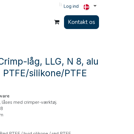
Log ind
Kontakt os
rimp-låg, LLG, N 8, alu
v, PTFE/silikone/PTFE
bware
, låses med crimper-værktøj.
 8
um
Rød PTFE / hvid silikone / rød PTFE