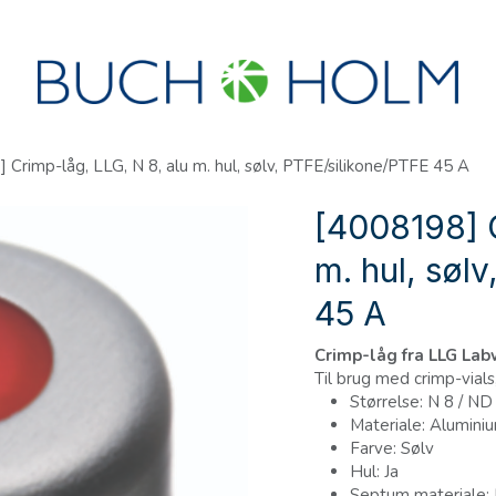
R
SEMINARER
OM OS
OPRET KONTO?
 Crimp-låg, LLG, N 8, alu m. hul, sølv, PTFE/silikone/PTFE 45 A
[4008198] C
m. hul, søl
45 A
Crimp-låg fra LLG La
Til brug med crimp-vials
Størrelse: N 8 / ND
Materiale: Alumini
Farve: Sølv
Hul: Ja
Septum materiale: 