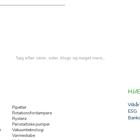
HJÆ
Vilkår
Pipetter
ESG
Rotationsfordampere
Banko
Rystere
Peristaltiske pumper
e
Vakuumteknologi
Varmeskabe