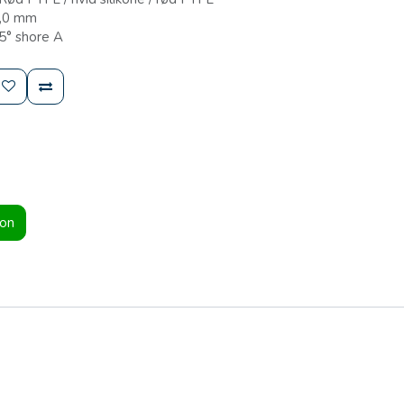
1,0 mm
5° shore A
ion