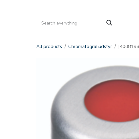
Gå til indhold
HJEM
PRODUKTER
SERVICE
KATALOGE
All products
Chromatografiudstyr
[4008198]