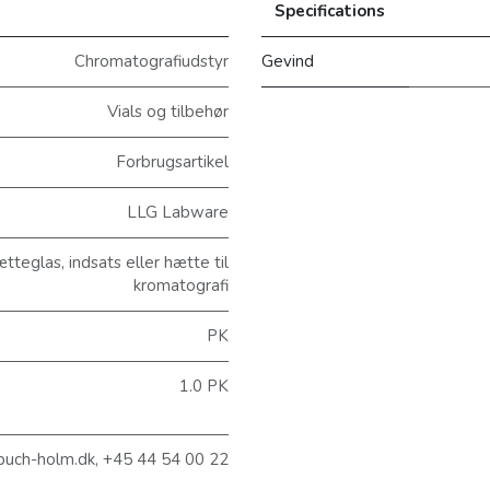
Specifications
Chromatografiudstyr
Gevind
Vials og tilbehør
Forbrugsartikel
LLG Labware
eglas, indsats eller hætte til
kromatografi
PK
1.0 PK
@buch-holm.dk, +45 44 54 00 22