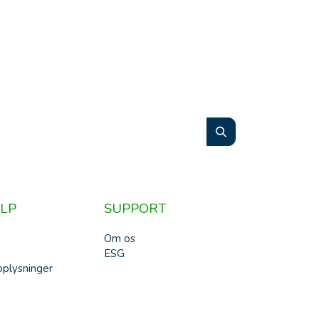
LP
SUPPORT
Om os
ESG
plysninger