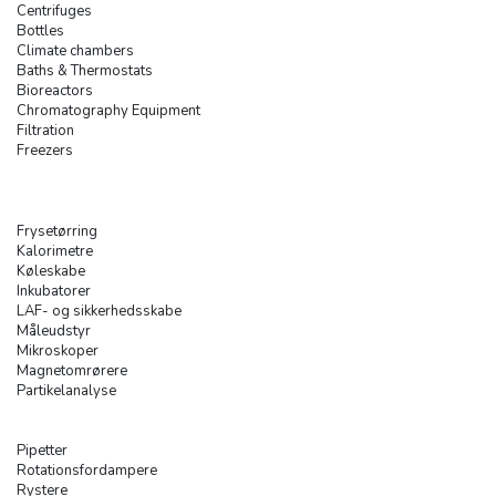
Centrifuges
Bottles
Climate chambers
Baths & Thermostats
Bioreactors
Chromatography Equipment
Filtration
Freezers
Frysetørring
Kalorimetre
Køleskabe
Inkubatorer
LAF- og sikkerhedsskabe
Måleudstyr
Mikroskoper
Magnetomrørere
Partikelanalyse
Pipetter
Rotationsfordampere
Rystere