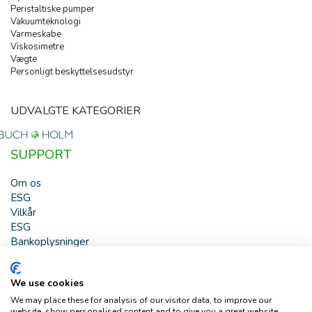
Peristaltiske pumper
Vakuumteknologi
Varmeskabe
Viskosimetre
Vægte
Personligt beskyttelsesudstyr
UDVALGTE KATEGORIER
SUPPORT
Om os
ESG
Vilkår
ESG
Bankoplysninger
HJÆLP
We use cookies
Buch & Holm A/S - Marielundvej 39 - DK-2730 Herlev -
We may place these for analysis of our visitor data, to improve our
Tlf. +45 44 54 00 00 - e-mail:
b-h@buch-holm.dk
- CVR-nr.:
website, show personalised content and to give you a great website