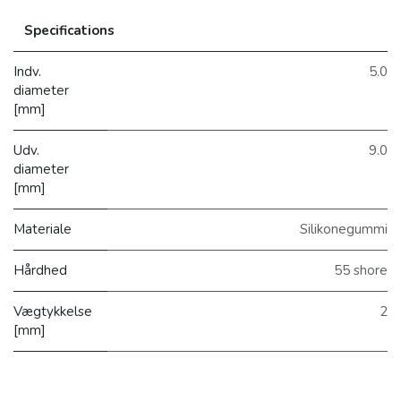
Specifications
Indv.
5.0
diameter
[mm]
Udv.
9.0
diameter
[mm]
Materiale
Silikonegummi
Hårdhed
55 shore
Vægtykkelse
2
[mm]