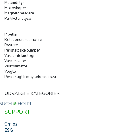
Måleudstyr
Mikroskoper
Magnetomrørere
Partikelanalyse
Pipetter
Rotationsfordampere
Rystere
Peristaltiske pumper
Vakuumteknologi
Varmeskabe
Viskosimetre
Vægte
Personligt beskyttelsesudstyr
UDVALGTE KATEGORIER
SUPPORT
Om os
ESG