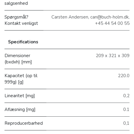
salgsenhed
Spørgsmål?
Carsten Andersen, can@buch-holm.dk,
Kontakt venligst
+45 44 54 00 55
Specifications
Dimensioner
209 x 321 x 309
(bxdxh) [mm]
Kapacitet (op til
220.0
999g) [g]
Linearitet [mg]
0,2
Aflæsning [mg]
0.1
Reproducerbarhed
0,1