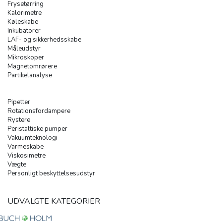
Frysetørring
Kalorimetre
Køleskabe
Inkubatorer
LAF- og sikkerhedsskabe
Måleudstyr
Mikroskoper
Magnetomrørere
Partikelanalyse
Pipetter
Rotationsfordampere
Rystere
Peristaltiske pumper
Vakuumteknologi
Varmeskabe
Viskosimetre
Vægte
Personligt beskyttelsesudstyr
UDVALGTE KATEGORIER