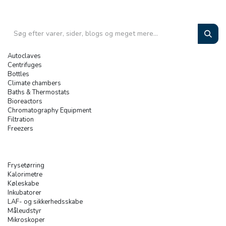
Autoclaves
Centrifuges
Bottles
Climate chambers
Baths & Thermostats
Bioreactors
Chromatography Equipment
Filtration
Freezers
Frysetørring
Kalorimetre
Køleskabe
Inkubatorer
LAF- og sikkerhedsskabe
Måleudstyr
Mikroskoper