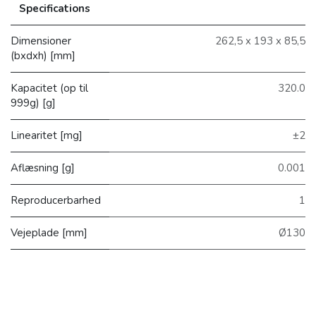
Specifications
Dimensioner
262,5 x 193 x 85,5
(bxdxh) [mm]
Kapacitet (op til
320.0
999g) [g]
Linearitet [mg]
±2
Aflæsning [g]
0.001
Reproducerbarhed
1
Vejeplade [mm]
Ø130