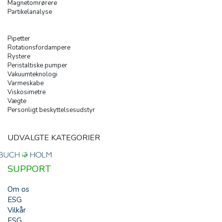
Magnetomrørere
Partikelanalyse
Pipetter
Rotationsfordampere
Rystere
Peristaltiske pumper
Vakuumteknologi
Varmeskabe
Viskosimetre
Vægte
Personligt beskyttelsesudstyr
UDVALGTE KATEGORIER
SUPPORT
Om os
ESG
Vilkår
ESG