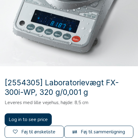
[2554305] Laboratorievægt FX-
300i-WP, 320 g/0,001 g
Leveres med lille vejehus, højde: 8,5 cm
Log in to see price
Føj til ønskeliste
Føj til sammenligning