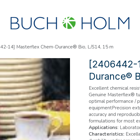
R
SEMINARER
OM OS
OPRET KONTO?
42-14] Masterflex Chem-Durance® Bio, L/S14, 15 m
[2406442-1
Durance® Bi
Excellent chemical resi
Genuine Masterflex® tu
optimal performance / p
equipmentPrecision extru
accuracy and reproducibi
formulations for most ex
Applications
: Laborato
Characteristics:
Excelle