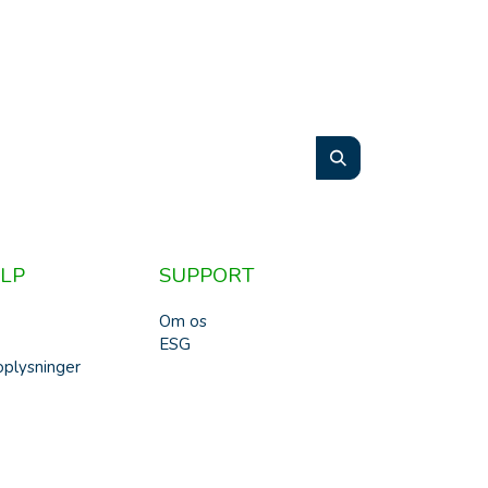
LP
SUPPORT
Om os
ESG
plysninger