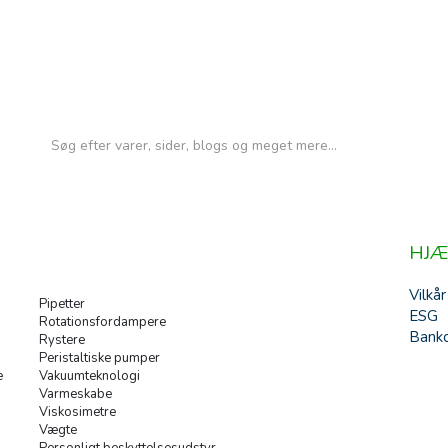
HJÆ
Vilkår
Pipetter
ESG
Rotationsfordampere
Banko
Rystere
Peristaltiske pumper
e
Vakuumteknologi
Varmeskabe
Viskosimetre
Vægte