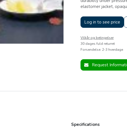
durability under pressure
elastomer jacket, opaqu
Log in to see price
Vilkår og betingelser
30 dages fuld returret
Forsendelse: 2-3 hverdage
Request Informat
Specifications