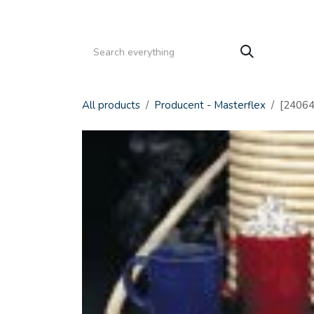
Gå til indhold
HJEM
PRODUKTER
SERVICE
KATALOGE
All products
Producent - Masterflex
[24064