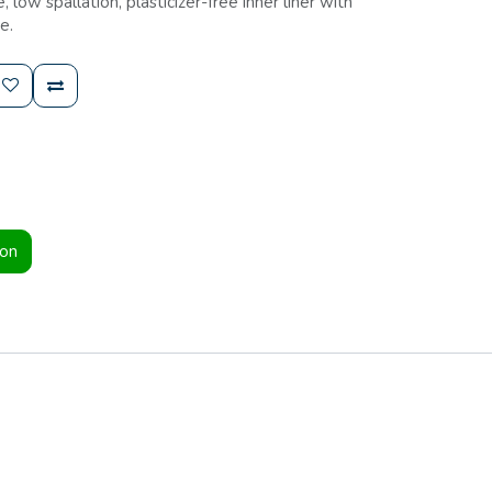
, low spallation, plasticizer-free inner liner with
e.
ion