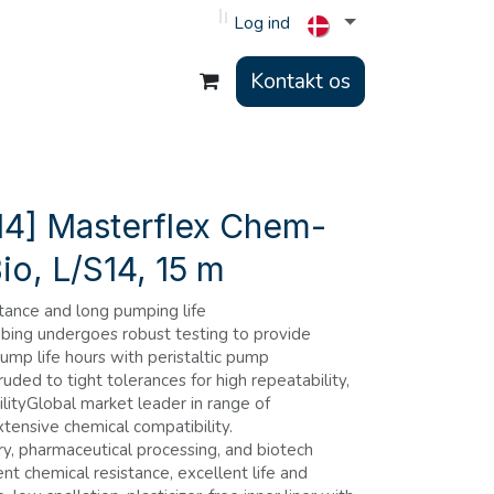
Log ind
Kontakt os
4] Masterflex Chem-
o, L/S14, 15 m
stance and long pumping life
bing undergoes robust testing to provide
ump life hours with peristaltic pump
ded to tight tolerances for high repeatability,
lityGlobal market leader in range of
tensive chemical compatibility.
ry, pharmaceutical processing, and biotech
nt chemical resistance, excellent life and