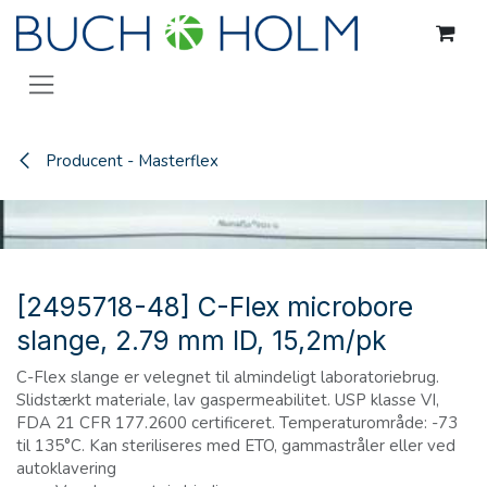
Gå til indhold
Producent - Masterflex
[2495718-48] C-Flex microbore
slange, 2.79 mm ID, 15,2m/pk
C-Flex slange er velegnet til almindeligt laboratoriebrug.
Slidstærkt materiale, lav gaspermeabilitet. USP klasse VI,
FDA 21 CFR 177.2600 certificeret. Temperaturområde: -73
til 135°C. Kan steriliseres med ETO, gammastråler eller ved
autoklavering