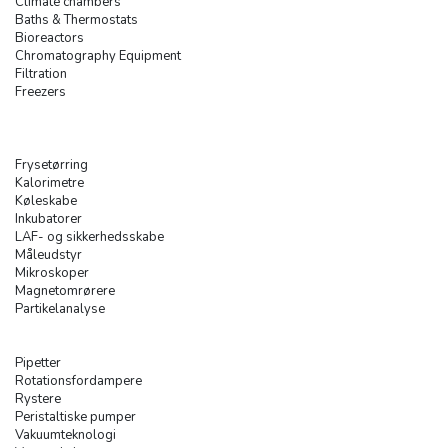
Climate chambers
Baths & Thermostats
Bioreactors
Chromatography Equipment
Filtration
Freezers
Frysetørring
Kalorimetre
Køleskabe
Inkubatorer
LAF- og sikkerhedsskabe
Måleudstyr
Mikroskoper
Magnetomrørere
Partikelanalyse
Pipetter
Rotationsfordampere
Rystere
Peristaltiske pumper
Vakuumteknologi