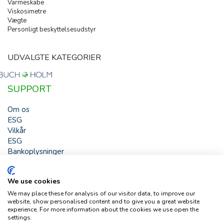
Varmeskabe
Viskosimetre
Vægte
Personligt beskyttelsesudstyr
UDVALGTE KATEGORIER
SUPPORT
Om os
ESG
Vilkår
ESG
Bankoplysninger
HJÆLP
We use cookies
Buch & Holm A/S - Marielundvej 39 - DK-2730 Herlev -
We may place these for analysis of our visitor data, to improve our
Tlf. +45 44 54 00 00 - e-mail:
b-h@buch-holm.dk
- CVR-nr.:
website, show personalised content and to give you a great website
DK-19993345
experience. For more information about the cookies we use open the
settings.
Copyright © Buch & Holm A/S - Alle rettigheder forbeholdes