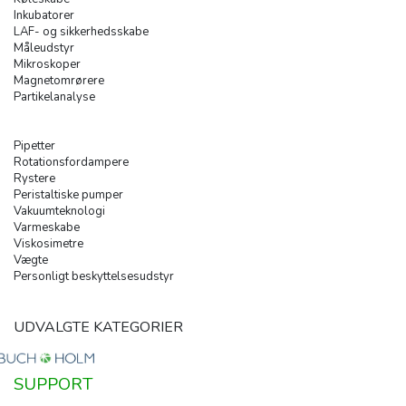
Inkubatorer
LAF- og sikkerhedsskabe
Måleudstyr
Mikroskoper
Magnetomrørere
Partikelanalyse
Pipetter
Rotationsfordampere
Rystere
Peristaltiske pumper
Vakuumteknologi
Varmeskabe
Viskosimetre
Vægte
Personligt beskyttelsesudstyr
UDVALGTE KATEGORIER
SUPPORT