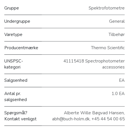
Gruppe
Spektrofotometre
Undergruppe
General
Varetype
Tilbehør
Producentmærke
Thermo Scientific
UNSPSC-
41115418 Spectrophotometer
kategori
accessories
Salgsenhed
EA
Antal pr.
1.0 EA
salgsenhed
Spørgsmål?
Alberte Wille Bøgvad Hansen,
Kontakt venligst
abh@buch-holm.dk, +45 44 54 00 65