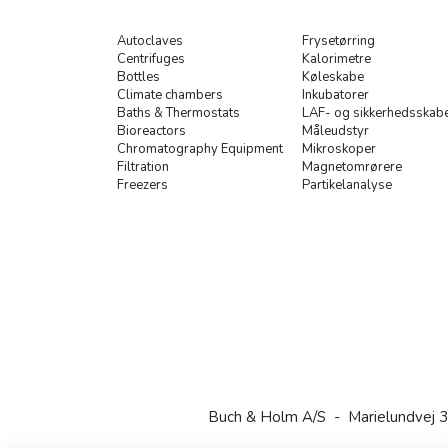
Autoclaves
Frysetørring
Centrifuges
Kalorimetre
Bottles
Køleskabe
Climate chambers
Inkubatorer
Baths & Thermostats
LAF- og sikkerhedsskab
Bioreactors
Måleudstyr
Chromatography Equipment
Mikroskoper
Filtration
Magnetomrørere
Freezers
Partikelanalyse
Buch & Holm A/S - Marielundvej 3