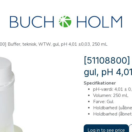
R
SEMINARER
OM OS
OPRET KONTO?
0] Buffer, teknisk, WTW, gul, pH 4,01 ±0,03, 250 mL
[51108800] 
gul, pH 4,0
Specifikationer
pH-værdi: 4,01 ± 0,
Volumen: 250 mL
Farve: Gul
Holdbarhed (uåbnet)
Holdbarhed (åbnet
Log in to see price