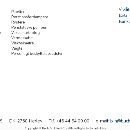
Vilkår
Pipetter
ESG
Rotationsfordampere
Banko
Rystere
Peristaltiske pumper
e
Vakuumteknologi
Varmeskabe
Viskosimetre
Vægte
Personligt beskyttelsesudstyr
9 - DK-2730 Herlev - Tlf. +45 44 54 00 00 - e-mail:
b-h@buch
Copyright © Buch & Holm A/S - Alle rettigheder forbeholdes