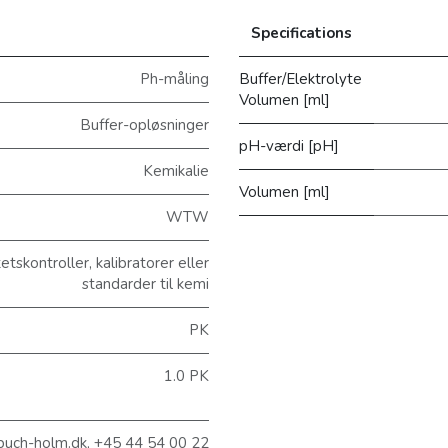
Specifications
Ph-måling
Buffer/Elektrolyte
Volumen [ml]
Buffer-opløsninger
pH-værdi [pH]
Kemikalie
Volumen [ml]
WTW
tskontroller, kalibratorer eller
standarder til kemi
PK
1.0 PK
@buch-holm.dk, +45 44 54 00 22