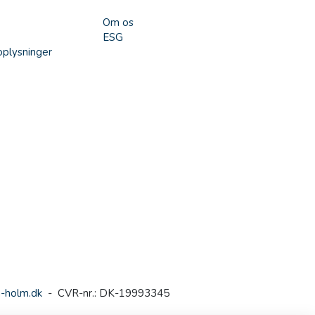
Om os
ESG
plysninger
-holm.dk
- CVR-nr.: DK-19993345