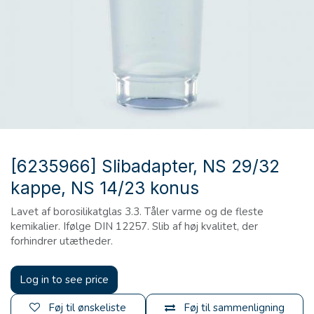
[6235966] Slibadapter, NS 29/32
kappe, NS 14/23 konus
Lavet af borosilikatglas 3.3. Tåler varme og de fleste
kemikalier. Ifølge DIN 12257. Slib af høj kvalitet, der
forhindrer utætheder.
Log in to see price
Føj til ønskeliste
Føj til sammenligning