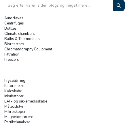
Autoclaves
Centrifuges
Bottles
Climate chambers
Baths & Thermostats
Bioreactors
Chromatography Equipment
Filtration
Freezers
Frysetørring
Kalorimetre
Køleskabe
Inkubatorer
LAF- og sikkerhedsskabe
Måleudstyr
Mikroskoper
Magnetomrørere
Partikelanalyse