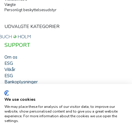
Vægte
Personligt beskyttelsesudstyr
UDVALGTE KATEGORIER
SUPPORT
Om os
ESG
Vilkår
ESG
Bankoplysninger
HJÆLP
We use cookies
Buch & Holm A/S - Marielundvej 39 - DK-2730 Herlev -
We may place these for analysis of our visitor data, to improve our
Tlf. +45 44 54 00 00 - e-mail:
b-h@buch-holm.dk
- CVR-nr.:
website, show personalised content and to give you a great website
DK-19993345
experience. For more information about the cookies we use open the
settings.
Copyright © Buch & Holm A/S - Alle rettigheder forbeholdes
Follow us