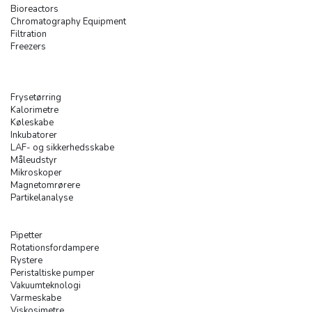
Bioreactors
Chromatography Equipment
Filtration
Freezers
Frysetørring
Kalorimetre
Køleskabe
Inkubatorer
LAF- og sikkerhedsskabe
Måleudstyr
Mikroskoper
Magnetomrørere
Partikelanalyse
Pipetter
Rotationsfordampere
Rystere
Peristaltiske pumper
Vakuumteknologi
Varmeskabe
Viskosimetre