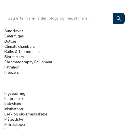
Autoclaves
Centrifuges
Bottles
Climate chambers
Baths & Thermostats
Bioreactors
Chromatography Equipment
Filtration
Freezers
Frysetørring
Kalorimetre
Køleskabe
Inkubatorer
LAF- og sikkerhedsskabe
Måleudstyr
Mikroskoper