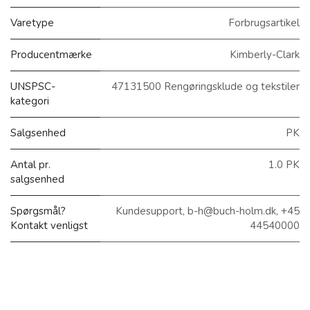
Varetype
Forbrugsartikel
Producentmærke
Kimberly-Clark
UNSPSC-
47131500 Rengøringsklude og tekstiler
kategori
Salgsenhed
PK
Antal pr.
1.0 PK
salgsenhed
Spørgsmål?
Kundesupport, b-h@buch-holm.dk, +45
Kontakt venligst
44540000