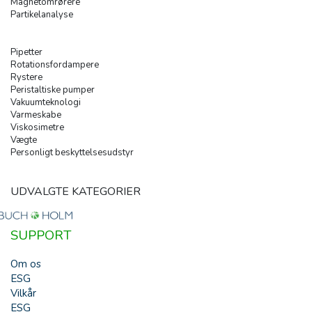
Magnetomrørere
Partikelanalyse
Pipetter
Rotationsfordampere
Rystere
Peristaltiske pumper
Vakuumteknologi
Varmeskabe
Viskosimetre
Vægte
Personligt beskyttelsesudstyr
UDVALGTE KATEGORIER
SUPPORT
Om os
ESG
Vilkår
ESG