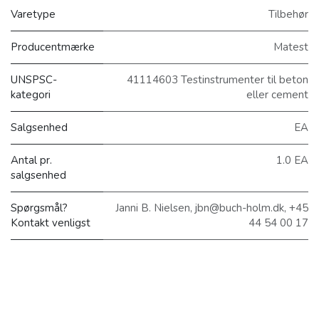
Varetype
Tilbehør
Producentmærke
Matest
UNSPSC-
41114603 Testinstrumenter til beton
kategori
eller cement
Salgsenhed
EA
Antal pr.
1.0 EA
salgsenhed
Spørgsmål?
Janni B. Nielsen, jbn@buch-holm.dk, +45
Kontakt venligst
44 54 00 17