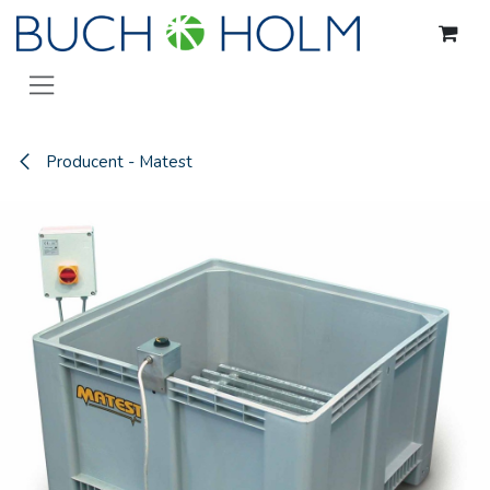
Gå til indhold
Producent - Matest