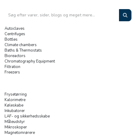
Autoclaves
Centrifuges
Bottles
Climate chambers
Baths & Thermostats
Bioreactors
Chromatography Equipment
Filtration
Freezers
Frysetørring
Kalorimetre
Køleskabe
Inkubatorer
LAF- og sikkerhedsskabe
Måleudstyr
Mikroskoper
Magnetomrørere