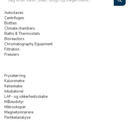
Autoclaves
Centrifuges
Bottles
Climate chambers
Baths & Thermostats
Bioreactors
Chromatography Equipment
Filtration
Freezers
Frysetørring
Kalorimetre
Køleskabe
Inkubatorer
LAF- og sikkerhedsskabe
Måleudstyr
Mikroskoper
Magnetomrørere
Partikelanalyse