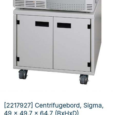
[2217927] Centrifugebord, Sigma,
49 x 49,7 x 64,7 (BxHxD)