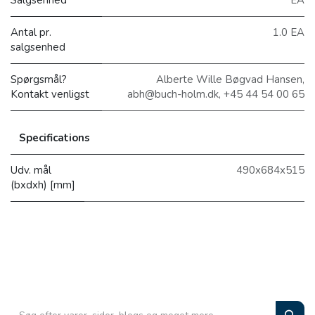
Salgsenhed
EA
Antal pr.
1.0 EA
salgsenhed
Spørgsmål?
Alberte Wille Bøgvad Hansen,
Kontakt venligst
abh@buch-holm.dk, +45 44 54 00 65
Specifications
Udv. mål
490x684x515
(bxdxh) [mm]