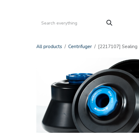
Gå til indhold
HJEM
PRODUKTER
SERVICE
KATALOGE
All products
Centrifuger
[2217107] Sealing 