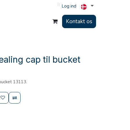
Log ind
Kontakt os
ealing cap til bucket
.
 bucket 13113.