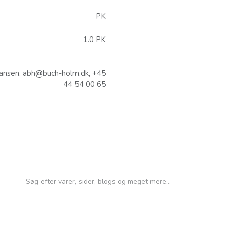
PK
1.0 PK
ansen, abh@buch-holm.dk, +45
44 54 00 65