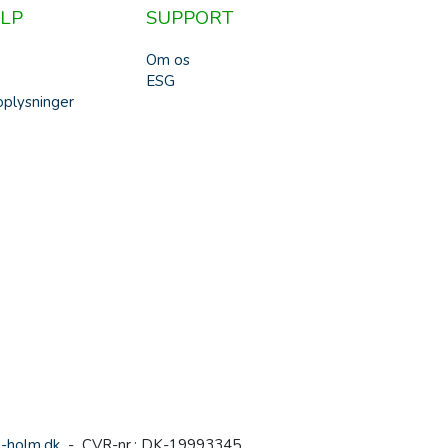
LP
SUPPORT
Om os
ESG
plysninger
-holm.dk
- CVR-nr.: DK-19993345