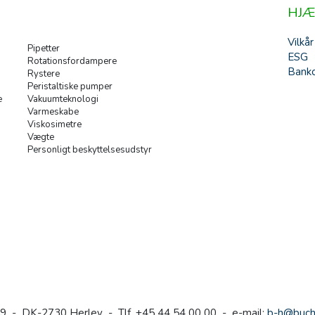
HJÆ
Vilkår
Pipetter
ESG
Rotationsfordampere
Banko
Rystere
Peristaltiske pumper
e
Vakuumteknologi
Varmeskabe
Viskosimetre
Vægte
Personligt beskyttelsesudstyr
9 - DK-2730 Herlev - Tlf. +45 44 54 00 00 - e-mail:
b-h@buch