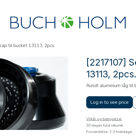
R
SEMINARER
OM OS
OPRET KONTO?
cap til bucket 13113, 2pcs.
[2217107] S
13113, 2pcs
Rundt aluminium låg til
Log in to see price
Vilkår og betingelser
30 dages fuld returret
Forsendelse: 2-3 hverdage