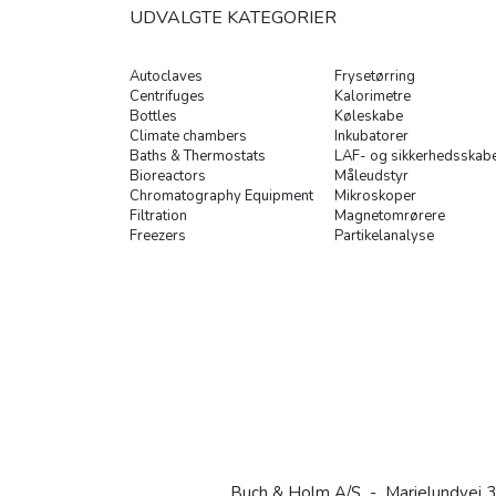
UDVALGTE KATEGORIER
Autoclaves
Frysetørring
Centrifuges
Kalorimetre
Bottles
Køleskabe
Climate chambers
Inkubatorer
Baths & Thermostats
LAF- og sikkerhedsskab
Bioreactors
Måleudstyr
Chromatography Equipment
Mikroskoper
Filtration
Magnetomrørere
Freezers
Partikelanalyse
Buch & Holm A/S - Marielundvej 3