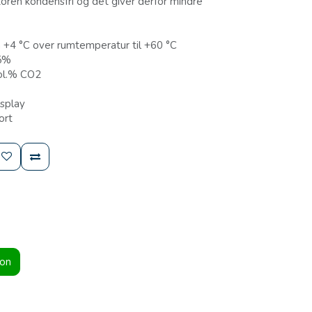
oren kondensfri og det giver derfor mindre
a +4 °C over rumtemperatur til +60 °C
95%
vol.% CO2
isplay
ort
ion