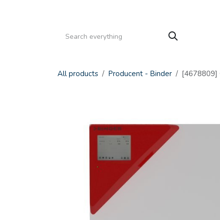
Gå til indhold
HJEM
PRODUKTER
SERVICE
KATALOGE
All products
Producent - Binder
[4678809] 