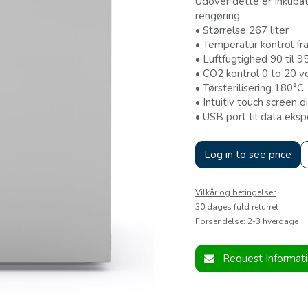
Udover dette er Inkubat
rengøring.
• Størrelse 267 liter
• Temperatur kontrol fr
• Luftfugtighed 90 til 
• CO2 kontrol 0 to 20 
• Tørsterilisering 180°C
• Intuitiv touch screen d
• USB port til data eksp
Log in to see price
Vilkår og betingelser
30 dages fuld returret
Forsendelse: 2-3 hverdage
Request Informat