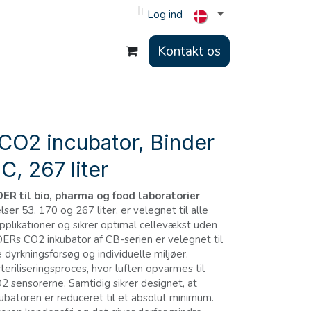
Log ind
Kontakt os
CO2 incubator, Binder
, 267 liter
ER til bio, pharma og food laboratorier
elser 53, 170 og 267 liter, er velegnet til alle
plikationer og sikrer optimal cellevækst uden
DERs CO2 inkubator af CB-serien er velegnet til
dyrkningsforsøg og individuelle miljøer.
eriliseringsproces, hvor luften opvarmes til
2 sensorerne. Samtidig sikrer designet, at
kubatoren er reduceret til et absolut minimum.