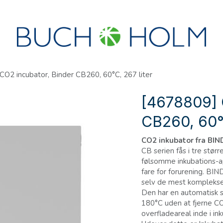
R
SEMINARER
OM OS
OPRET KONTO?
CO2 incubator, Binder CB260, 60°C, 267 liter
[4678809] 
CB260, 60°C
CO2 inkubator fra BIND
CB serien fås i tre størr
følsomme inkubations-ap
fare for forurening. BIN
selv de mest komplekse 
Den har en automatisk st
180°C uden at fjerne CO
overfladeareal inde i in