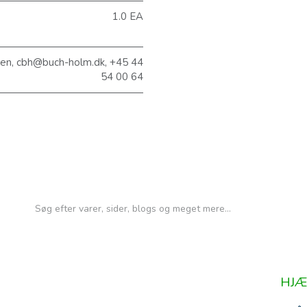
1.0 EA
sen, cbh@buch-holm.dk, +45 44
54 00 64
HJÆ