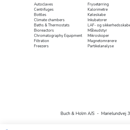
Autoclaves
Frysetørring
Centrifuges
Kalorimetre
Bottles
Køleskabe
Climate chambers
Inkubatorer
Baths & Thermostats
LAF- og sikkerhedsskab
Bioreactors
Måleudstyr
Chromatography Equipment
Mikroskoper
Filtration
Magnetomrørere
Freezers
Partikelanalyse
Buch & Holm A/S - Marielundvej 3