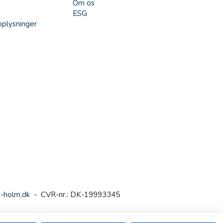
Om os
ESG
plysninger
-holm.dk
- CVR-nr.: DK-19993345