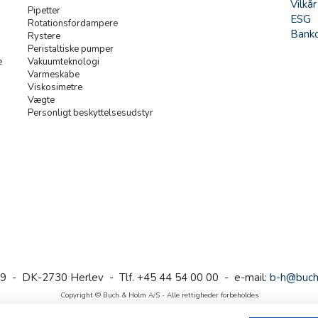
Vilkår
Pipetter
ESG
Rotationsfordampere
Banko
Rystere
Peristaltiske pumper
e
Vakuumteknologi
Varmeskabe
Viskosimetre
Vægte
Personligt beskyttelsesudstyr
9 - DK-2730 Herlev - Tlf. +45 44 54 00 00 - e-mail:
b-h@buch
Copyright © Buch & Holm A/S - Alle rettigheder forbeholdes