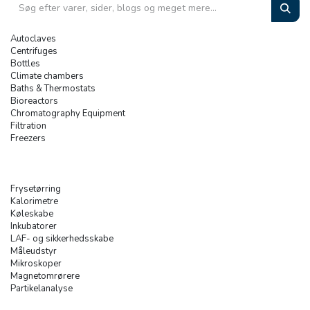
Autoclaves
Centrifuges
Bottles
Climate chambers
Baths & Thermostats
Bioreactors
Chromatography Equipment
Filtration
Freezers
Frysetørring
Kalorimetre
Køleskabe
Inkubatorer
LAF- og sikkerhedsskabe
Måleudstyr
Mikroskoper
Magnetomrørere
Partikelanalyse