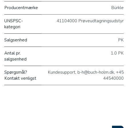
Producentmærke
Bürkle
UNSPSC-
41104000 Prøveudtagningsudstyr
kategori
Salgsenhed
PK
Antal pr.
1.0 PK
salgsenhed
Spørgsmål?
Kundesupport, b-h@buch-holm.dk, +45
Kontakt venligst
44540000