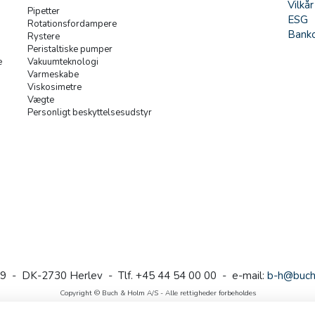
Vilkår
Pipetter
ESG
Rotationsfordampere
Banko
Rystere
Peristaltiske pumper
e
Vakuumteknologi
Varmeskabe
Viskosimetre
Vægte
Personligt beskyttelsesudstyr
9 - DK-2730 Herlev - Tlf. +45 44 54 00 00 - e-mail:
b-h@buch
Copyright © Buch & Holm A/S - Alle rettigheder forbeholdes