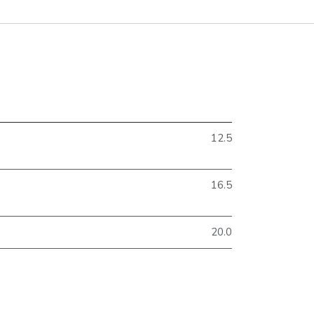
12.5
16.5
20.0