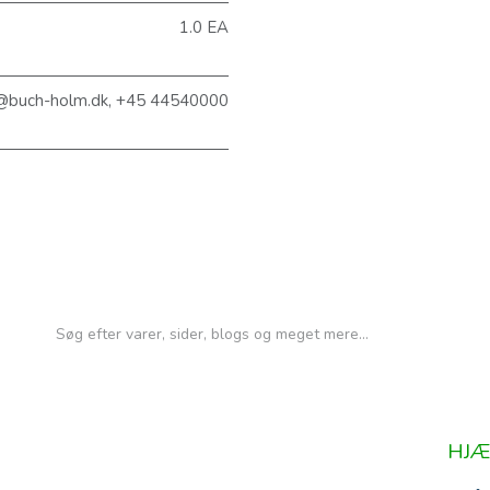
1.0 EA
@buch-holm.dk, +45 44540000
HJÆ