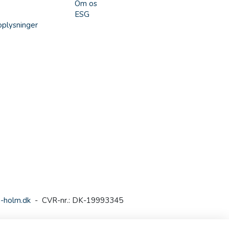
Om os
ESG
plysninger
-holm.dk
- CVR-nr.: DK-19993345