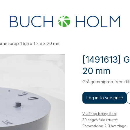
R
SEMINARER
OM OS
OPRET KONTO?
ummiprop 16,5 x 12,5 x 20 mm
[1491613] G
20 mm
Grå gummiprop fremstill
Log in to see price
Vilkår og betingelser
30 dages fuld returret
Forsendelse: 2-3 hverdage