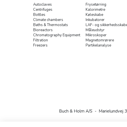
Autoclaves
Frysetørring
Centrifuges
Kalorimetre
Bottles
Køleskabe
Climate chambers
Inkubatorer
Baths & Thermostats
LAF- og sikkerhedsskab
Bioreactors
Måleudstyr
Chromatography Equipment
Mikroskoper
Filtration
Magnetomrørere
Freezers
Partikelanalyse
Buch & Holm A/S - Marielundvej 3