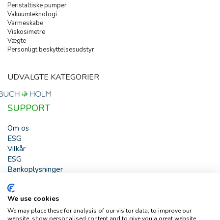
Peristaltiske pumper
Vakuumteknologi
Varmeskabe
Viskosimetre
Vægte
Personligt beskyttelsesudstyr
UDVALGTE KATEGORIER
SUPPORT
Om os
ESG
Vilkår
ESG
Bankoplysninger
HJÆLP
We use cookies
Buch & Holm A/S - Marielundvej 39 - DK-2730 Herlev -
We may place these for analysis of our visitor data, to improve our
Tlf. +45 44 54 00 00 - e-mail:
b-h@buch-holm.dk
- CVR-nr.:
website, show personalised content and to give you a great website