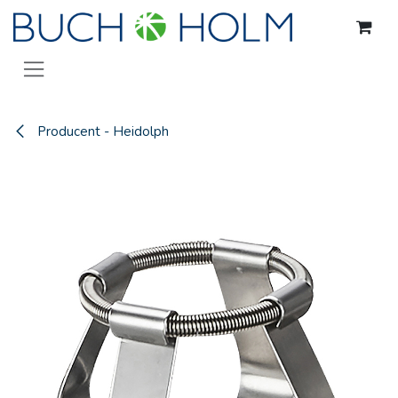
Gå til indhold
Producent - Heidolph