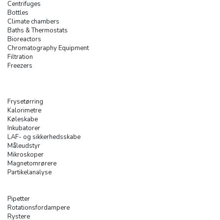
Centrifuges
Bottles
Climate chambers
Baths & Thermostats
Bioreactors
Chromatography Equipment
Filtration
Freezers
Frysetørring
Kalorimetre
Køleskabe
Inkubatorer
LAF- og sikkerhedsskabe
Måleudstyr
Mikroskoper
Magnetomrørere
Partikelanalyse
Pipetter
Rotationsfordampere
Rystere